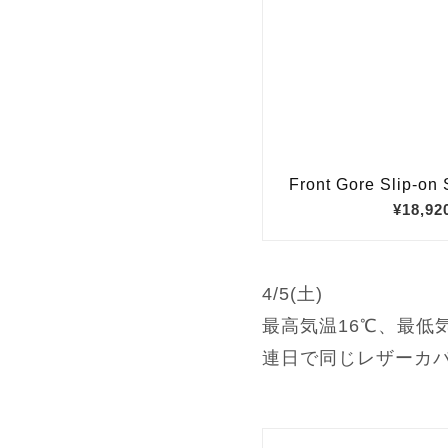
4/5(土)
最高気温16℃、最低
連日で同じレザーカ