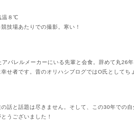
気温８℃
力競技場あたりでの撮影。寒い！
たアパレルメーカーにいる先輩と会食。辞めて丸26
は幸せ者です。昔のオリハシブログではO氏としてち
旅の話と話題は尽きません。そして、この30年での自
がとうございました！