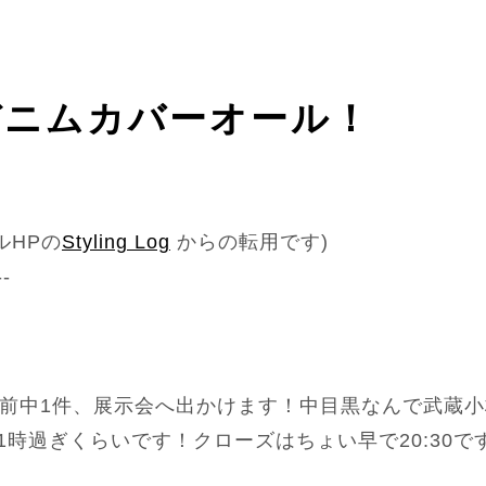
デニムカバーオール！
ルHPの
Styling Log
からの転用です)
--
午前中1件、展示会へ出かけます！中目黒なんで武蔵
1時過ぎくらいです！クローズはちょい早で20:30で