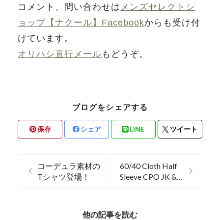
コメント、問い合わせは
メンズセレクトシ
ョップ【ナクール】Facebook
からも受け付
けています。
オリハシ直行メール
もどうぞ。
ブログをシェアする
保存
シェア
LINE
ツイート
コーデュラ素材の
60/40 Cloth Half
Tシャツ登場！
Sleeve CPO JK &
Cargo Shorts
他の記事を読む