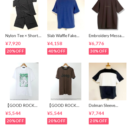
Nylon Tee × Shorts
Slab Waffle Fake
Embroidery Message
Set Up Black
layered Roll Neck
Crew Neck T-
¥7,920
¥4,158
¥6,776
Cut & Sewn Navy
shirts Brown
20%OFF
40%OFF
30%OFF
【GOOD ROCK
【GOOD ROCK
Dolman Sleeve
SPEED】 GREEN
SPEED】 Jeep®
Switch Cut &
¥5,544
¥5,544
¥7,744
DAY “Kerplunk!”
Classic Logo Graphic
Sewn Black /
Front & Back
Ringer T-Shirt
White
20%OFF
20%OFF
20%OFF
Graphic T-Shirt
Brown
White