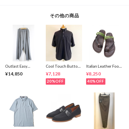
その他の商品
Outlast Easy
Cool Touch Button
Italian Leather Foot
Pants Gray
Down Polo Black
Bed Code Strap
¥14,850
¥7,128
¥8,250
Sandal Green /
Dark Brown
20%OFF
40%OFF