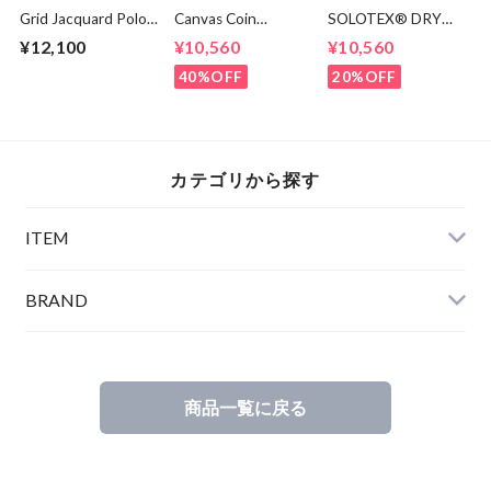
Grid Jacquard Polo
Canvas Coin
SOLOTEX® DRY
Shirts Sax
Loafers Black
Tapered Pants
¥12,100
¥10,560
¥10,560
Olive
40%OFF
20%OFF
カテゴリから探す
ITEM
BRAND
商品一覧に戻る