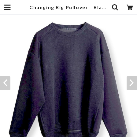
Changing Big Pullover Black | 武蔵小杉のセレクトショップ【ナクール】-nakool-