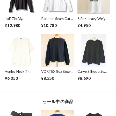
Half Zip Big
Random Seam Cut
6.2oz Heavy Weight
Pullover Gray
Off Crew Neck L/S
T-shirts FRP-0038
¥12,980
¥10,780
¥4,950
T-shirts White
Henley Neck T-
VORTEX 8oz Boxy
Curve Silhouette
shirts Off White
Cropped L/S Tee
Cut & Sewn Black
¥6,050
¥8,250
¥8,690
with with Glasses
Pocket Super
Black
セール中の商品