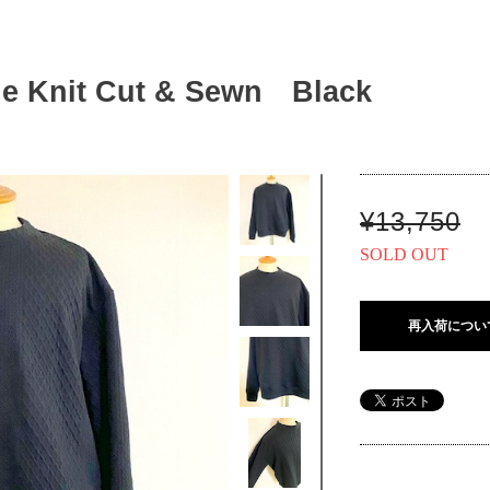
le Knit Cut & Sewn Black
¥13,750
SOLD OUT
再入荷につい