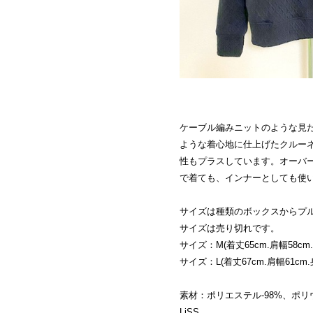
ケーブル編みニットのような見
ような着心地に仕上げたクルー
性もプラスしています。オーバ
で着ても、インナーとしても使
サイズは種類のボックスからプ
サイズは売り切れです。
サイズ：M(着丈65cm.肩幅58cm.
サイズ：L(着丈67cm.肩幅61cm.身
素材：ポリエステル-98%、ポリ
LiSS