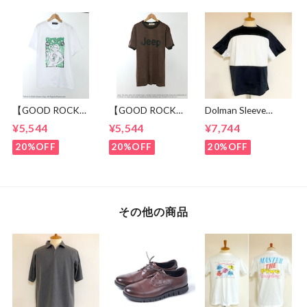
【GOOD ROCK
【GOOD ROCK
Dolman Sleeve
SPEED】 GREEN
SPEED】 Jeep®
Switch Cut &
¥5,544
¥5,544
¥7,744
DAY “Kerplunk!”
Classic Logo Graphic
Sewn Black /
Front & Back
Ringer T-Shirt
White
20%OFF
20%OFF
20%OFF
Graphic T-Shirt
Brown
White
その他の商品