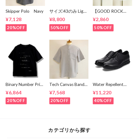
Skipper Polo Navy
サイズ:43のみ Light
【GOOD ROCK
Weight Round
SPEED】 Baltimore
¥7,128
¥8,800
¥2,860
Derby Shoes Dark
87 | 24ORG002W
Brown
20%OFF
50%OFF
50%OFF
Binary Number Print
Tech Canvas Band
Water Repellent
T-shirts Black
Collar S/S Shirts
Smooth Flat
¥6,864
¥7,568
¥11,220
Light Beige
Shoes Black
20%OFF
20%OFF
40%OFF
カテゴリから探す