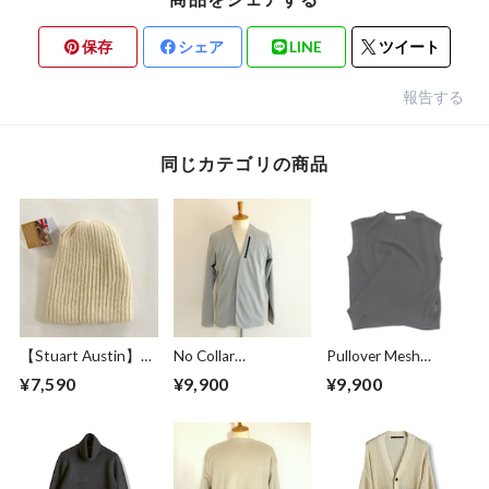
保存
シェア
LINE
ツイート
報告する
同じカテゴリの商品
【Stuart Austin】
No Collar
Pullover Mesh
Alpaca Knit Cap
Cardigan Greige
Vest Black
¥7,590
¥9,900
¥9,900
White