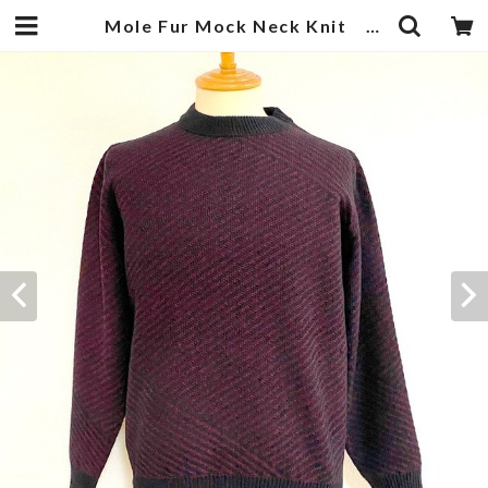
Mole Fur Mock Neck Knit Wine | 武蔵小杉のセレクトショップ【ナクール】-nakool-