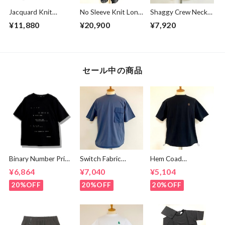
Jacquard Knit
No Sleeve Knit Long
Shaggy Crew Neck
Turtle Neck
Gown Black
Cut & Sewn Beige
¥11,880
¥20,900
¥7,920
Pullover Black
セール中の商品
Binary Number Print
Switch Fabric
Hem Coad
T-shirts Black
Pocket T-shirts
Embroidery T-
¥6,864
¥7,040
¥5,104
Ash Navy
shirts Black /
Brown
20%OFF
20%OFF
20%OFF