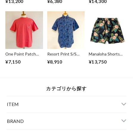
¥13,200
¥6,380
¥14,300
White / Black
One Point Patch
Resort Print S/S
Manaloha Shorts
Pocket T-shirts
Shirts Blue
Navy
¥7,150
¥8,910
¥13,750
Sunset
カテゴリから探す
ITEM
BRAND