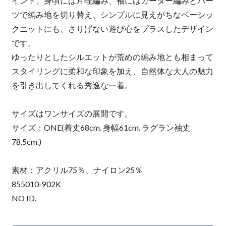
イント。身頃には片畦編み、袖にはガーター編みとパー
ツで編み地を切り替え、シンプルに見えがちなベーシッ
クニットにも、さりげない遊び心をプラスしたデザイン
です。
ゆったりとしたシルエットが荒めの編み地とも相まって
スタイリングに柔和な印象を加え、自然体な大人の魅力
を引き出してくれる秀逸な一着。
サイズはワンサイズの展開です。
サイズ：ONE(着丈68cm. 身幅61cm. ラグラン袖丈
78.5cm.)
素材：アクリル75％、ナイロン25％
855010-902K
NO ID.