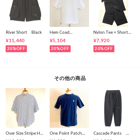
River Short Black
Hem Coad
Nylon Tee × Shorts
Embroidery T-
Set Up Black
¥11,440
¥5,104
¥7,920
shirts White /
Green
20%OFF
20%OFF
20%OFF
その他の商品
Over Size Stripe Half
One Point Patch
Cascade Pants
Sleeve Shirts
Tee Navy
Black