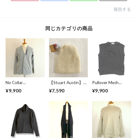
報告する
同じカテゴリの商品
No Collar
【Stuart Austin】
Pullover Mesh
Cardigan Greige
Alpaca Knit Cap
Vest Black
¥9,900
¥7,590
¥9,900
White