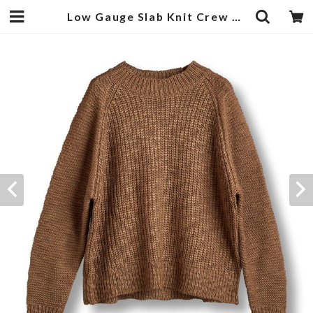
Low Gauge Slab Knit Crew Neck Pullover Beige | 武蔵小杉のセレクトショップ【ナクール】-nakool-