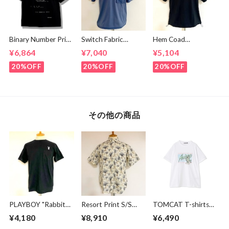
Binary Number Print
Switch Fabric
Hem Coad
T-shirts Black
Pocket T-shirts
Embroidery T-
¥6,864
¥7,040
¥5,104
Ash Navy
shirts Black /
Brown
20%OFF
20%OFF
20%OFF
その他の商品
PLAYBOY "Rabbit
Resort Print S/S
TOMCAT T-shirts
Head" Embroidery
Shirts Ivory
White
¥4,180
¥8,910
¥6,490
Logo T-Shirt Black