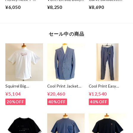
shirts Off White
Cropped L/S Tee
Cut & Sewn Black
¥6,050
¥8,250
¥8,690
with with Glasses
Pocket Super
Black
セール中の商品
Squirrel Big
Cool Print Jacket
Cool Print Easy
Embroidery T-
Navy
Slacks Navy
¥5,104
¥20,460
¥12,540
shirts White /
Brown
20%OFF
40%OFF
40%OFF