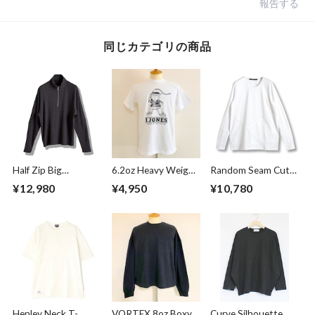
報告する
同じカテゴリの商品
Half Zip Big
6.2oz Heavy Weight
Random Seam Cut
Pullover Gray
T-shirts FRP-0038
Off Crew Neck L/S
¥12,980
¥4,950
¥10,780
T-shirts White
Henley Neck T-
VORTEX 8oz Boxy
Curve Silhouette