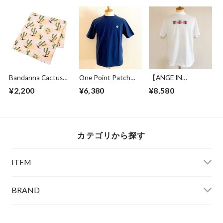
Bandanna Cactus
One Point Patch
【ANGE IN
Beige
Tee Navy
DISGUISE】 Print T-
¥2,200
¥6,380
¥8,580
shirts #BRITISH
GURDS SOLDIER
カテゴリから探す
ITEM
BRAND