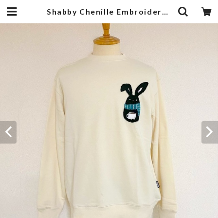
Shabby Chenille Embroidery Sweat Shirts Ivory | 武蔵小杉のセレクトショップ【ナクール】-nakool-