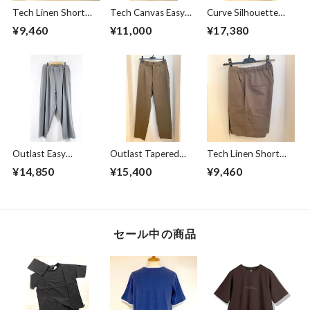
Tech Linen Short
Tech Canvas Easy
Curve Silhouette
Pants Mint
Pants Black
Slacks Pants Black
¥9,460
¥11,000
¥17,380
Stripe
Outlast Easy
Outlast Tapered
Tech Linen Short
Pants Gray
Slacks Pants Olive
Pants Gray
¥14,850
¥15,400
¥9,460
セール中の商品