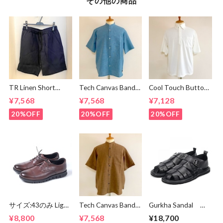
その他の商品
TR Linen Short
Tech Canvas Band
Cool Touch Button
Pants Navy
Collar S/S Shirts
Down Polo Off
¥7,568
¥7,568
¥7,128
Mint
White
20%OFF
20%OFF
20%OFF
サイズ:43のみ Light
Tech Canvas Band
Gurkha Sandal
Weight Round
Collar S/S Shirts
Black
¥8,800
¥7,568
¥18,700
Derby Shoes Dark
Brown