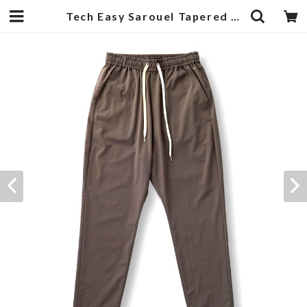
Tech Easy Sarouel Tapered Pants Dark Gray | 武蔵小杉のセレクトショップ【ナクール】-nakool-