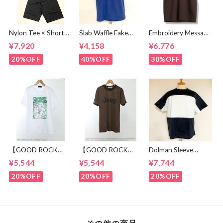
Nylon Tee × Shorts
Slab Waffle Fake
Embroidery Message
Set Up Black
layered Roll Neck
Crew Neck T-
¥7,920
¥4,158
¥6,776
Cut & Sewn Navy
shirts Brown
20%OFF
40%OFF
30%OFF
【GOOD ROCK
【GOOD ROCK
Dolman Sleeve
SPEED】 GREEN
SPEED】 Jeep®
Switch Cut &
¥5,544
¥5,544
¥7,744
DAY “Kerplunk!”
Classic Logo Graphic
Sewn Black /
Front & Back
Ringer T-Shirt
White
20%OFF
20%OFF
20%OFF
Graphic T-Shirt
Brown
White