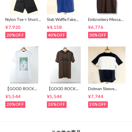
Nylon Tee × Shorts
Slab Waffle Fake
Embroidery Message
Set Up Black
layered Roll Neck
Crew Neck T-
¥7,920
¥4,158
¥6,776
Cut & Sewn Navy
shirts Brown
20%OFF
40%OFF
30%OFF
【GOOD ROCK
【GOOD ROCK
Dolman Sleeve
SPEED】 GREEN
SPEED】 Jeep®
Switch Cut &
¥5,544
¥5,544
¥7,744
DAY “Kerplunk!”
Classic Logo Graphic
Sewn Black /
Front & Back
Ringer T-Shirt
White
20%OFF
20%OFF
20%OFF
Graphic T-Shirt
Brown
White