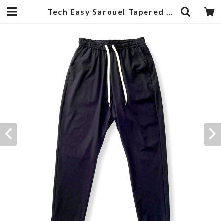
Tech Easy Sarouel Tapered Pants Black | 武蔵小杉のセレクトショップ【ナクール】-nakool-