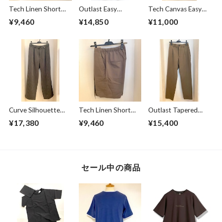
Tech Linen Short
Outlast Easy
Tech Canvas Easy
Pants Mint
Pants Gray
Pants Black
¥9,460
¥14,850
¥11,000
Curve Silhouette
Tech Linen Short
Outlast Tapered
Slacks Pants Black
Pants Gray
Slacks Pants Olive
¥17,380
¥9,460
¥15,400
Stripe
セール中の商品