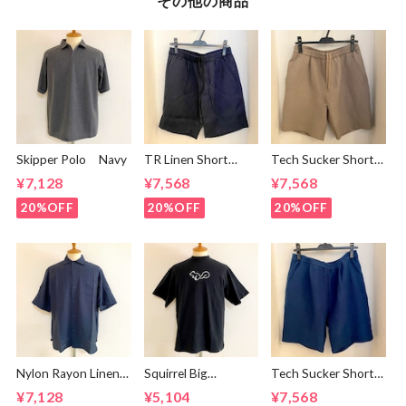
その他の商品
Skipper Polo Navy
TR Linen Short
Tech Sucker Short
Pants Navy
Pants Greige
¥7,128
¥7,568
¥7,568
20%OFF
20%OFF
20%OFF
Nylon Rayon Linen
Squirrel Big
Tech Sucker Short
Ring Dot Button
Embroidery T-
Pants Green Blue
¥7,128
¥5,104
¥7,568
One Up Collar S/S
shirts Black /