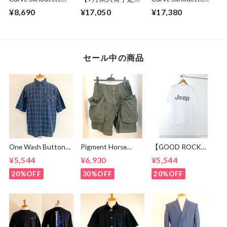
Cut & Sewn Black
Sweat Wide Easy
Slacks Pants
¥8,690
¥17,050
¥17,380
Pants Gray
Charcoal
セール中の商品
One Wash Button
Pigment Horse
【GOOD ROCK
Down S/S Tapered
Cloth Camping Easy
SPEED】 Jeep®
¥5,544
¥6,930
¥5,544
Shirts Black
Shorts Olive
Logo T-shirt
Watch Broad
White
20%OFF
30%OFF
20%OFF