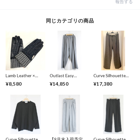
報告する
同じカテゴリの商品
Lamb Leather ×
Outlast Easy
Curve Silhouette
Harris Tweed
Pants Gray
Slacks Pants Black
¥8,580
¥14,850
¥17,380
Combination
Stripe
Glove Charcoal
Curve Silhouette
【9月末入荷予定】
Curve Silhouette