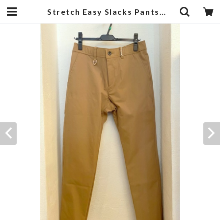
Stretch Easy Slacks Pants Beige | 武蔵小杉のセレクトショップ【ナクール】-nakool-