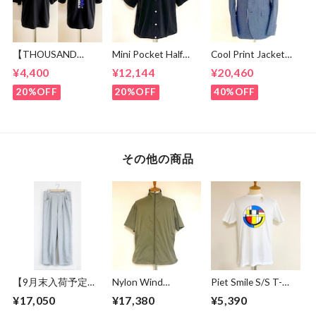
【THOUSAND
Mini Pocket Half
Cool Print Jacket
MILE】 Short Sleeve
Sleeve Shirts Black
Navy
¥4,400
¥12,144
¥20,460
Print T-shirt Vertical
Logo Black
20%OFF
20%OFF
40%OFF
その他の商品
【9月末入荷予定】
Nylon Wind
Piet Smile S/S T-
Sweat Wide Easy
Breaker Light
shirts White
¥17,050
¥17,380
¥5,390
Pants Gray
Khaki