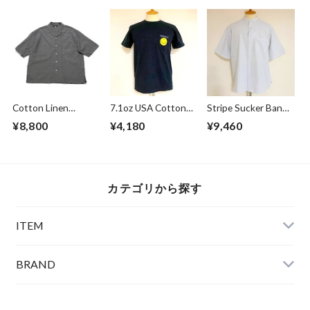
Cotton Linen
7.1oz USA Cotton
Stripe Sucker Band
Chambray Open
Body "SMILE"
Collar S/S Shirts
¥8,800
¥4,180
¥9,460
Collar Shirts Black
Pocket S/S T-
White
shirts Black
カテゴリから探す
ITEM
BRAND