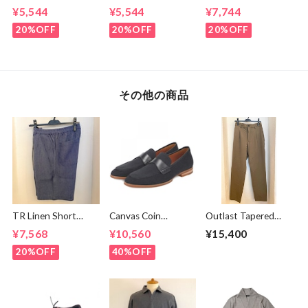
SPEED】 GREEN
SPEED】 Jeep®
Switch Cut &
¥5,544
¥5,544
¥7,744
DAY “Kerplunk!”
Classic Logo Graphic
Sewn Black /
Front & Back
Ringer T-Shirt
White
20%OFF
20%OFF
20%OFF
Graphic T-Shirt
Brown
White
その他の商品
TR Linen Short
Canvas Coin
Outlast Tapered
Pants Blue
Loafers Black
Slacks Pants Olive
¥7,568
¥10,560
¥15,400
20%OFF
40%OFF