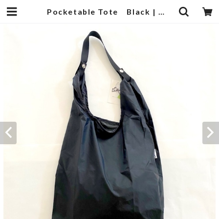
Pocketable Tote Black | 武蔵小杉のセレクトショップ【ナクール】-nakool-