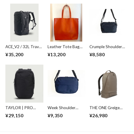
ACE_V2 / 32L Travel
Leather Tote Bag
Crumple Shoulder
Pack 1680D
Orange
Bag Black
¥35,200
¥13,200
¥8,580
Cordura® Ballistic
Black
TAYLOR | PRO
Week Shoulder
THE ONE Greige
PACK
Bag Navy
City Ruck Greige
¥29,150
¥9,350
¥26,980