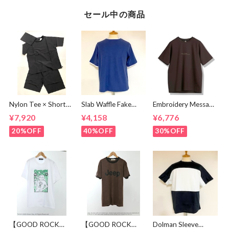
セール中の商品
Nylon Tee × Shorts
Slab Waffle Fake
Embroidery Message
Set Up Black
layered Roll Neck
Crew Neck T-
¥7,920
¥4,158
¥6,776
Cut & Sewn Navy
shirts Brown
20%OFF
40%OFF
30%OFF
【GOOD ROCK
【GOOD ROCK
Dolman Sleeve