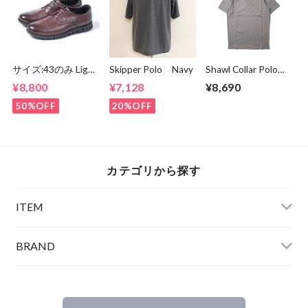
サイズ:43のみ Light
Skipper Polo Navy
Shawl Collar Polo
Weight Round
Shirts Gray
¥8,800
¥7,128
¥8,690
Derby Shoes Dark
Brown
50%OFF
20%OFF
カテゴリから探す
ITEM
BRAND