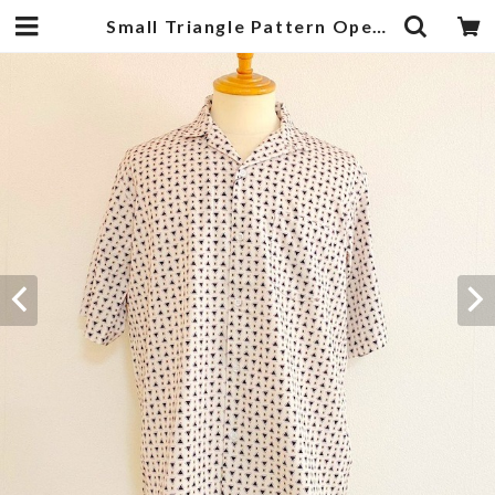
Small Triangle Pattern Open Collar Shirts Off White | 武蔵小杉のセレクトショップ【ナクール】-nakool-