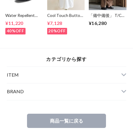
Water Repellent
Cool Touch Button
「備中備後」 T/C
Smooth Flat
Down Polo Off
STA-PREST Twill
¥11,220
¥7,128
¥16,280
Shoes Black
White
TEXAS Work Wide
Tapered Easy
40%OFF
20%OFF
Pants Mocha
カテゴリから探す
ITEM
BRAND
商品一覧に戻る