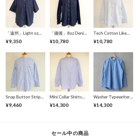
「遠州」Light oz
「備後」8oz Denim
Tech Cotton Like
Overdye Poplin W-
BD BOX-A Line
Stripe BD BOX-A
¥9,350
¥10,780
¥10,780
Pocket Half Sleeve
Shirts Dark Indigo
Line Shirts Ivory
Work Shirts
Botanical Deep
Navy
Snap Button Stripe
Mini Collar Shirts
Washer Typewriter
Band Collar L/S
White Stripe
Loose Fit Band
¥9,460
¥14,300
¥14,300
Shirts White
Collar Shirt Blue
セール中の商品