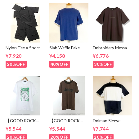
Nylon Tee × Shorts
Slab Waffle Fake
Embroidery Message
Set Up Black
layered Roll Neck
Crew Neck T-
¥7,920
¥4,158
¥6,776
Cut & Sewn Navy
shirts Brown
20%OFF
40%OFF
30%OFF
【GOOD ROCK
【GOOD ROCK
Dolman Sleeve
SPEED】 GREEN
SPEED】 Jeep®
Switch Cut &
¥5,544
¥5,544
¥7,744
DAY “Kerplunk!”
Classic Logo Graphic
Sewn Black /
Front & Back
Ringer T-Shirt
White
20%OFF
20%OFF
20%OFF