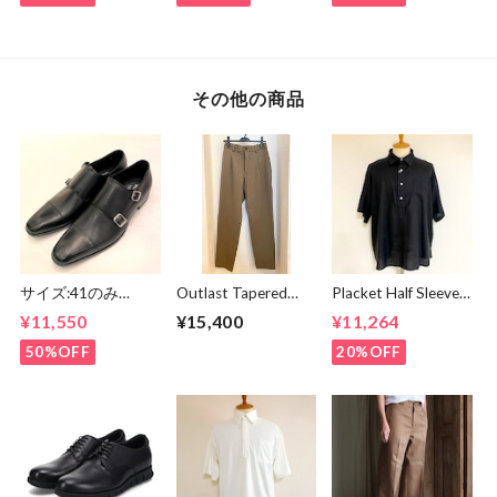
Graphic T-Shirt
Brown
White
その他の商品
サイズ:41のみ
Outlast Tapered
Placket Half Sleeve
Double Monk-Strap
Slacks Pants Olive
Shirts Black
¥11,550
¥15,400
¥11,264
Shoes Black
50%OFF
20%OFF