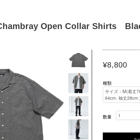
Chambray Open Collar Shirts Bla
¥8,800
種類
数量
カ