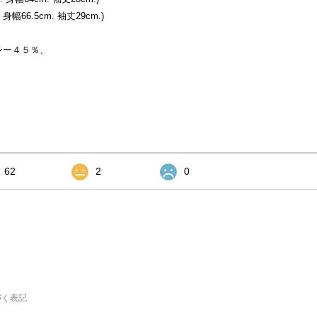
身幅66.5cm. 袖丈29cm.)
ンー４５％、
62
2
0
づく表記