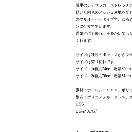
薄手のシアサッカーストレッチ
効いた同色のメッシュ生地を配
のプルオーバータイプで、ゆる
ンに仕立てています。
通気性にも優れ、汗をかいても
くれます。
サイズは種類のボックスからプ
サイズは売り切れです。
サイズ：1(着丈74cm. 肩幅50cm. 
サイズ：2(着丈76cm. 肩幅51cm. 
素材：ナイロンー９０％、ポリ
別布：ポリエステルー９５％、
LiSS
LiS-2401457