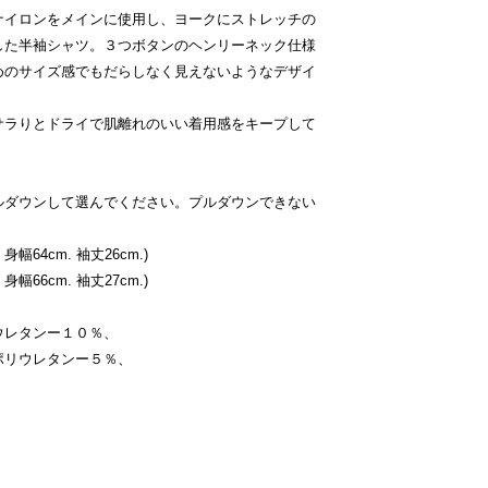
ナイロンをメインに使用し、ヨークにストレッチの
した半袖シャツ。３つボタンのヘンリーネック仕様
めのサイズ感でもだらしなく見えないようなデザイ
サラりとドライで肌離れのいい着用感をキープして
ルダウンして選んでください。プルダウンできない
身幅64cm. 袖丈26cm.)
身幅66cm. 袖丈27cm.)
ウレタンー１０％、
ポリウレタンー５％、