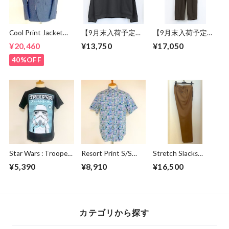
Cool Print Jacket
【9月末入荷予定】
【9月末入荷予定】
Navy
Over Size Knit Cut &
Sweat Wide Easy
¥20,460
¥13,750
¥17,050
Sewn Black
Pants Chocolate
40%OFF
Star Wars : Trooper
Resort Print S/S
Stretch Slacks
Japanese Black
Shirts Green
Pants Brown
¥5,390
¥8,910
¥16,500
カテゴリから探す