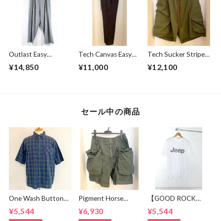
Outlast Easy
Tech Canvas Easy
Tech Sucker Stripe
Pants Gray
Pants Black
Storage Cargo
¥14,850
¥11,000
¥12,100
Pocket Easy
Shorts Olive
セール中の商品
One Wash Button
Pigment Horse
【GOOD ROCK
Down S/S Tapered
Cloth Camping Easy
SPEED】 Jeep®
¥5,544
¥6,930
¥5,544
Shirts Black
Shorts Olive
Logo T-shirt