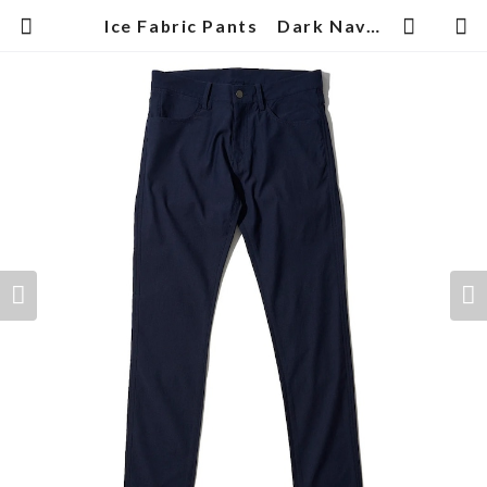
Ice Fabric Pants Dark Navy | 武蔵小杉のセレクトショップ【ナクール】-nakool-