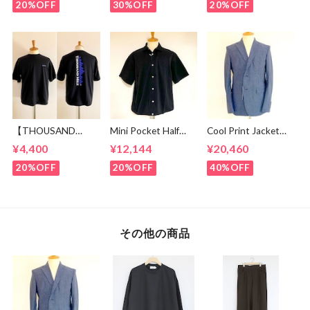
Watch Broad
White
20%OFF
30%OFF
20%OFF
【THOUSAND
Mini Pocket Half
Cool Print Jacket
MILE】 Short Sleeve
Sleeve Shirts Black
Navy
¥4,400
¥12,144
¥20,460
Print T-shirt Vertical
Logo Black
20%OFF
20%OFF
40%OFF
その他の商品