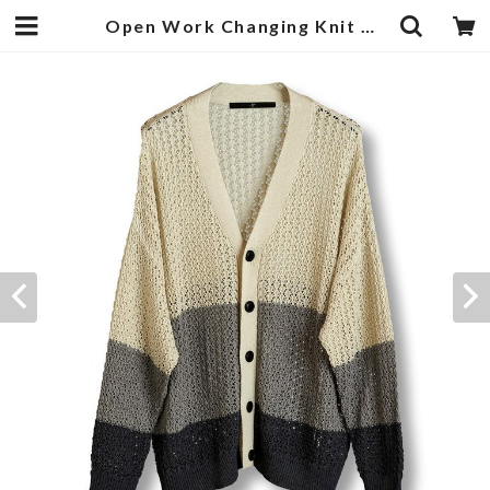
Open Work Changing Knit Cardigan Gray | 武蔵小杉のセレクトショップ【ナクール】-nakool-