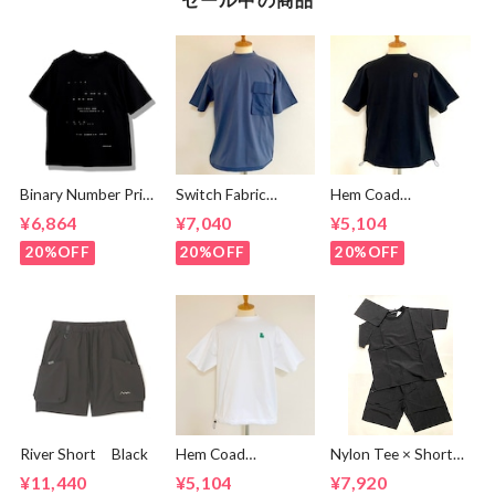
Binary Number Print
Switch Fabric
Hem Coad
T-shirts Black
Pocket T-shirts
Embroidery T-
¥6,864
¥7,040
¥5,104
Ash Navy
shirts Black /
Brown
20%OFF
20%OFF
20%OFF
River Short Black
Hem Coad
Nylon Tee × Shorts
Embroidery T-
Set Up Black
¥11,440
¥5,104
¥7,920
shirts White /