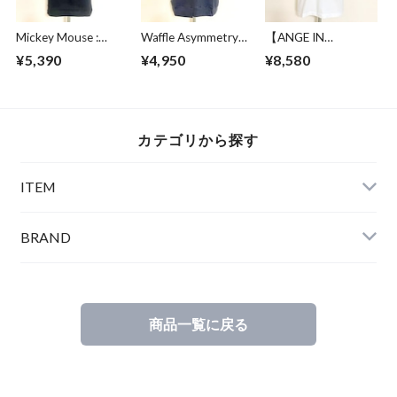
Mickey Mouse :
Waffle Asymmetry
【ANGE IN
Create Vibe Black
Crew Neck S/S
DISGUISE】 Print T-
¥5,390
¥4,950
¥8,580
Sweat Charcoal
shirts #SWING
RIDE
カテゴリから探す
ITEM
BRAND
商品一覧に戻る