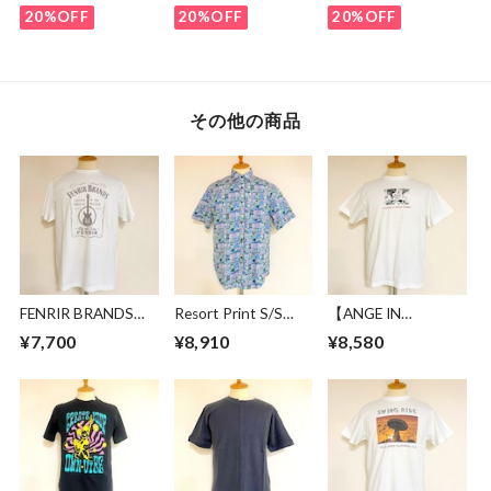
Green
20%OFF
20%OFF
20%OFF
その他の商品
FENRIR BRANDS
Resort Print S/S
【ANGE IN
Logo T-shirts
Shirts Green
DISGUISE】 Print T-
¥7,700
¥8,910
¥8,580
White
shirts #a culture of
mutual respect