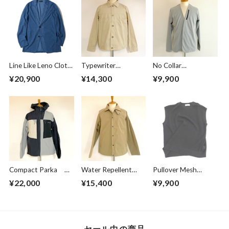
Line Like Leno Cloth
Typewriter
No Collar
Jacket Blue
Blouson Beige
Cardigan Greige
¥20,900
¥14,300
¥9,900
Compact Parka
Water Repellent
Pullover Mesh
Crazy Pattern
Jacket Beige
Vest Black
¥22,000
¥15,400
¥9,900
セール中の商品