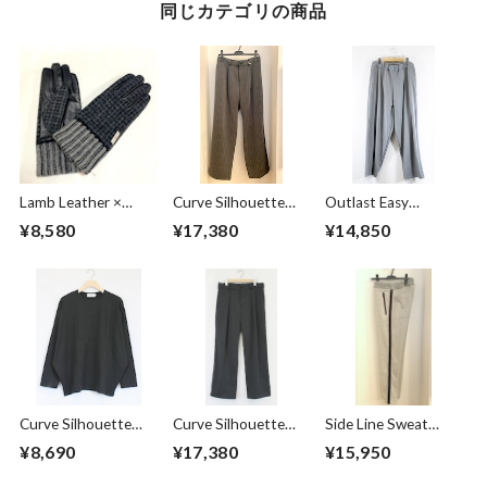
同じカテゴリの商品
Lamb Leather ×
Curve Silhouette
Outlast Easy
Harris Tweed
Slacks Pants Black
Pants Gray
¥8,580
¥17,380
¥14,850
Combination
Stripe
Glove Charcoal
Curve Silhouette
Curve Silhouette
Side Line Sweat
Cut & Sewn Black
Slacks Pants
Tapered Pants
¥8,690
¥17,380
¥15,950
Charcoal
Gray