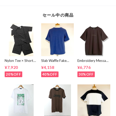
セール中の商品
Nylon Tee × Shorts
Slab Waffle Fake
Embroidery Message
Set Up Black
layered Roll Neck
Crew Neck T-
¥7,920
¥4,158
¥6,776
Cut & Sewn Navy
shirts Brown
20%OFF
40%OFF
30%OFF