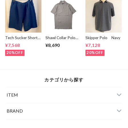
Tech Sucker Short
Shawl Collar Polo
Skipper Polo Navy
Pants Green Blue
Shirts Gray
¥7,568
¥8,690
¥7,128
20%OFF
20%OFF
カテゴリから探す
ITEM
BRAND