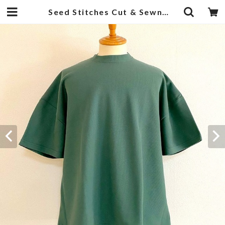
Seed Stitches Cut & Sewn Green | 武蔵小杉のセレクトショップ【ナクール】-nakool-