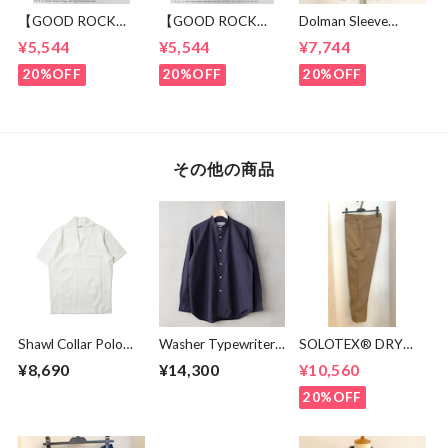
【GOOD ROCK
【GOOD ROCK
Dolman Sleeve
SPEED】 GREEN
SPEED】 Jeep®
Switch Cut &
¥5,544
¥5,544
¥7,744
DAY “Kerplunk!”
Classic Logo Graphic
Sewn Black /
Front & Back
Ringer T-Shirt
White
20%OFF
20%OFF
20%OFF
Graphic T-Shirt
Brown
White
その他の商品
Shawl Collar Polo
Washer Typewriter
SOLOTEX® DRY
Shirts White
Loose Fit Band
Tapered Pants
¥8,690
¥14,300
¥10,560
Collar Shirt Mid
Beige
Night
20%OFF