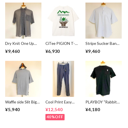
Dry Knit One Up
CiTee PIGION T-
Stripe Sucker Band
Collar S/S Shirts
shirts White
Collar S/S Shirts
¥9,460
¥6,930
¥9,460
Beige
White
Waffle side Slit Big
Cool Print Easy
PLAYBOY "Rabbit
Pullover Parka
Slacks Navy
Head" Embroidery
¥5,940
¥12,540
¥4,180
Gray
Logo T-Shirt Black
40%OFF