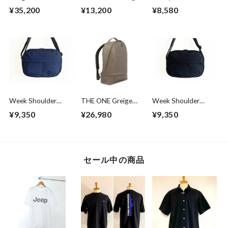
Pack 1680D
Orange
Bag Black
¥35,200
¥13,200
¥8,580
Cordura® Ballistic
Black
Week Shoulder
THE ONE Greige
Week Shoulder
Bag Navy
City Ruck Greige
Bag Black
¥9,350
¥26,980
¥9,350
セール中の商品