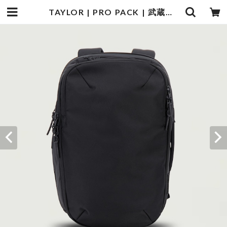
TAYLOR | PRO PACK | 武蔵小杉のセレクトショップ【ナクール】-nakool-