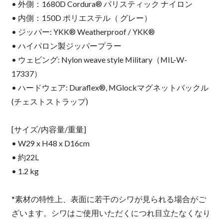
• 外側：1680D Cordura® バリスティック ナイロン
• 内側：150D ポリエステル（ グレー）
• ジッパー: YKK® Weatherproof / YKK®
• ハイパロン製ジッパープラー
• ウェビング: Nylon weave style Military（MIL-W-
17337）
• ハードウェア: Duraflex®, MGlockマグネットバックル
(チェストストラップ)
[サイズ/内容量/重量]
• W29 x H48 x D16cm
• 約22L
• 1.2 kg
*素材の特性上、表面に若干のシワが見られる場合がご
ざいます。シワはご使用いただくにつれ目立たなくなり