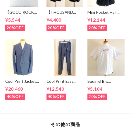
【GOOD ROCK
【THOUSAND
Mini Pocket Half
SPEED】 Jeep®
MILE】 Short Sleeve
Sleeve Shirts Black
¥5,544
¥4,400
¥12,144
Logo T-shirt
Print T-shirt Vertical
White
Logo Black
20%OFF
20%OFF
20%OFF
Cool Print Jacket
Cool Print Easy
Squirrel Big
Navy
Slacks Navy
Embroidery T-
¥20,460
¥12,540
¥5,104
shirts White /
Brown
40%OFF
40%OFF
20%OFF
その他の商品