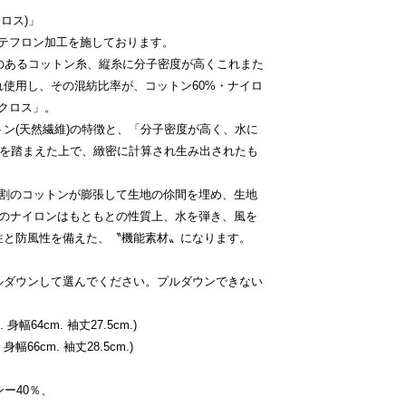
クロス)」
スにテフロン加工を施しております。
のあるコットン糸、縦糸に分子密度が高くこれまた
使用し、その混紡比率が、コットン60%・ナイロ
〟クロス」。
ン(天然繊維)の特徴と、「分子密度が高く、水に
徴を踏まえた上で、緻密に計算され生み出されたも
6割のコットンが膨張して生地の伱間を埋め、生地
割のナイロンはもともとの性質上、水を弾き、風を
性と防風性を備えた、〝機能素材〟になります。
ルダウンして選んでください。プルダウンできない
身幅64cm. 袖丈27.5cm.)
身幅66cm. 袖丈28.5cm.)
ー40％、