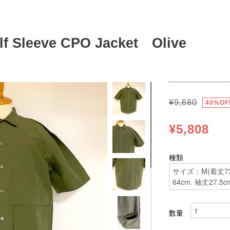
alf Sleeve CPO Jacket Olive
¥9,680
40%OF
¥5,808
種類
数量