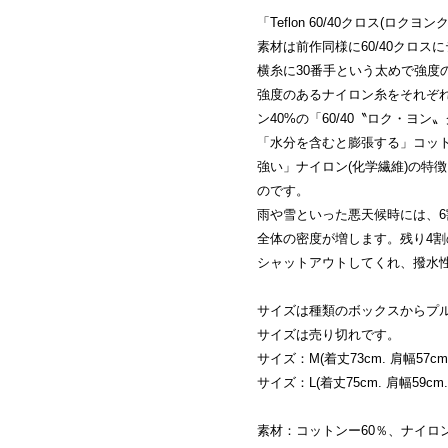
「Teflon 60/40クロス(ロクヨン
素材は前作同様に60/40クロ
横糸に30番手という太めで強度
強度のあるナイロン糸をそれぞれ
ン40%の「60/40〝ロク・ヨン
「水分を含むと膨張する」コット
強い」ナイロン(化学繊維)の特
のです。
雨や雪といった悪天候時には、
全体の密度が増します。残り4
シャットアウトしてくれ、撥水
サイズは種類のボックスからプ
サイズは売り切れです。
サイズ：M(着丈73cm. 肩幅57cm. 
サイズ：L(着丈75cm. 肩幅59cm. 
素材：コットンー60％、ナイロン