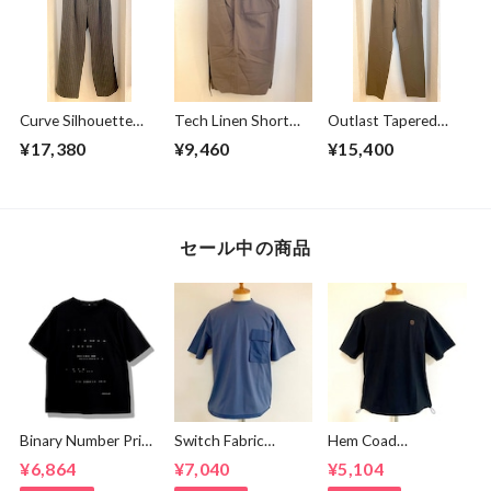
Curve Silhouette
Tech Linen Short
Outlast Tapered
Slacks Pants Black
Pants Gray
Slacks Pants Olive
¥17,380
¥9,460
¥15,400
Stripe
セール中の商品
Binary Number Print
Switch Fabric
Hem Coad
T-shirts Black
Pocket T-shirts
Embroidery T-
¥6,864
¥7,040
¥5,104
Ash Navy
shirts Black /