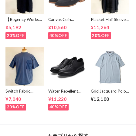
【Regency Works】
Canvas Coin
Placket Half Sleeve
New York N
Loafers Black
Shirts Black
¥5,192
¥10,560
¥11,264
Embroidery Tee
Deep Black
20%OFF
40%OFF
20%OFF
Switch Fabric
Water Repellent
Grid Jacquard Polo
Pocket T-shirts
Smooth Flat
Shirts Sax
¥7,040
¥11,220
¥12,100
Ash Navy
Shoes Black
20%OFF
40%OFF
カテゴリから探す