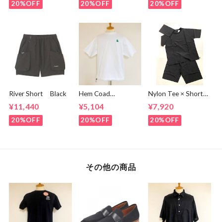
Brown
20%OFF
20%OFF
20%OFF
River Short Black
Hem Coad
Nylon Tee × Shorts
Embroidery T-
Set Up Black
¥11,440
¥5,104
¥7,920
shirts White /
Green
20%OFF
20%OFF
20%OFF
その他の商品