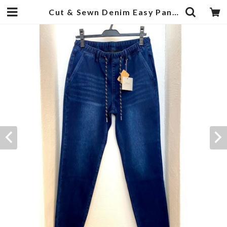
Cut & Sewn Denim Easy Pants Dark Indigo | 武蔵小杉のセレクトショップ【ナクール】-nakool-