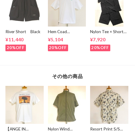
River Short Black
Hem Coad
Nylon Tee × Shorts
Embroidery T-
Set Up Black
¥11,440
¥5,104
¥7,920
shirts White /
Green
20%OFF
20%OFF
20%OFF
その他の商品
【ANGE IN
Nylon Wind
Resort Print S/S
DISGUISE】 Print T-
Breaker Light
Shirts Ivory