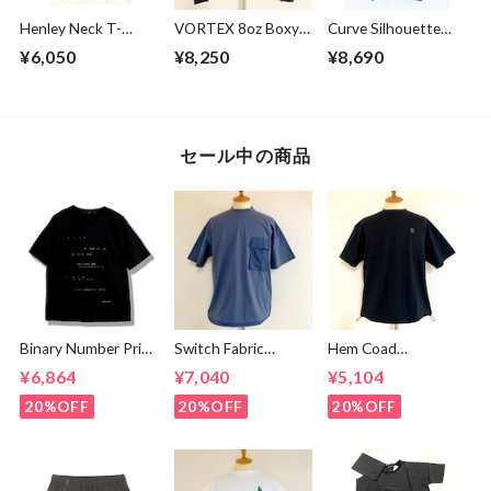
Henley Neck T-
VORTEX 8oz Boxy
Curve Silhouette
shirts Off White
Cropped L/S Tee
Cut & Sewn Black
¥6,050
¥8,250
¥8,690
with with Glasses
Pocket Super
Black
セール中の商品
Binary Number Print
Switch Fabric
Hem Coad
T-shirts Black
Pocket T-shirts
Embroidery T-
¥6,864
¥7,040
¥5,104
Ash Navy
shirts Black /
Brown
20%OFF
20%OFF
20%OFF