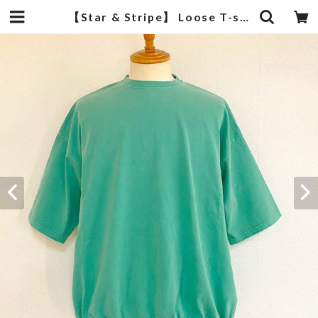
【Star & Stripe】 Loose T-shirts Green | 武蔵小杉のセレクトショップ【ナクール】-nakool-