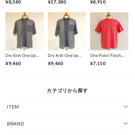
¥8,580
¥17,380
¥8,910
shirts #SWING
Khaki
RIDE
Dry Knit One Up
Dry Knit One Up
One Point Patch
Collar S/S Shirts
Collar S/S Shirts
Pocket T-shirts
¥9,460
¥9,460
¥7,150
Beige
Gray
Sunset
カテゴリから探す
ITEM
BRAND