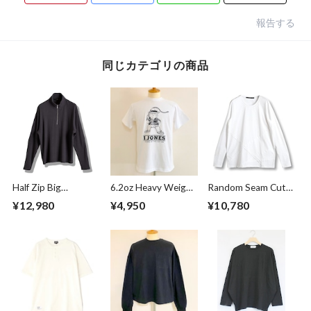
報告する
同じカテゴリの商品
Half Zip Big
6.2oz Heavy Weight
Random Seam Cut
Pullover Gray
T-shirts FRP-0038
Off Crew Neck L/S
¥12,980
¥4,950
¥10,780
T-shirts White