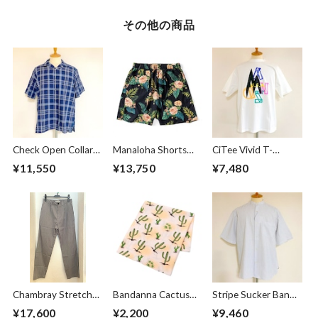
その他の商品
Check Open Collar
Manaloha Shorts
CiTee Vivid T-
Shirts Navy
Navy
shirts White
¥11,550
¥13,750
¥7,480
Chambray Stretch
Bandanna Cactus
Stripe Sucker Band
Straight Slacks
Beige
Collar S/S Shirts
¥17,600
¥2,200
¥9,460