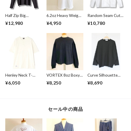
Half Zip Big
6.2oz Heavy Weight
Random Seam Cut
Pullover Gray
T-shirts FRP-0038
Off Crew Neck L/S
¥12,980
¥4,950
¥10,780
T-shirts White
Henley Neck T-
VORTEX 8oz Boxy
Curve Silhouette
shirts Off White
Cropped L/S Tee
Cut & Sewn Black
¥6,050
¥8,250
¥8,690
with with Glasses
Pocket Super
Black
セール中の商品