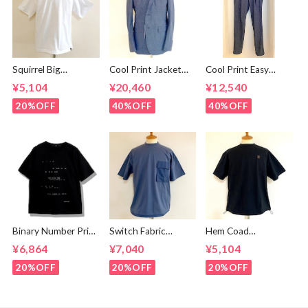
Squirrel Big
Cool Print Jacket
Cool Print Easy
Embroidery T-
Navy
Slacks Navy
¥5,104
¥20,460
¥12,540
shirts White /
Brown
20%OFF
40%OFF
40%OFF
Binary Number Print
Switch Fabric
Hem Coad
T-shirts Black
Pocket T-shirts
Embroidery T-
¥6,864
¥7,040
¥5,104
Ash Navy
shirts Black /
Brown
20%OFF
20%OFF
20%OFF