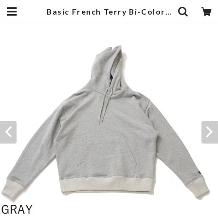
Basic French Terry Bi-Color Rib Parka Gray | 武蔵小杉のセレクトショップ【ナクール】-nakool-