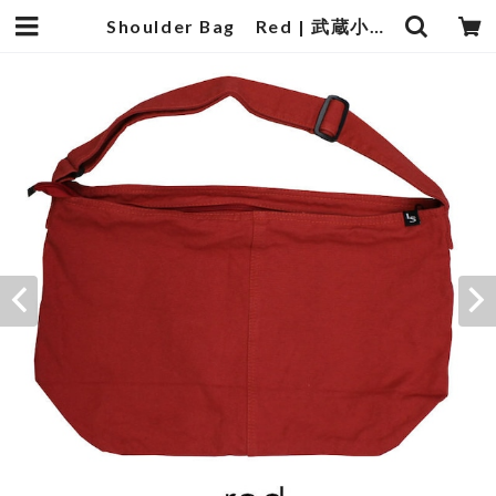
Shoulder Bag Red | 武蔵小杉のセレクトショップ【ナクール】-nakool-