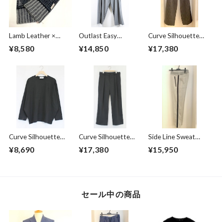
Lamb Leather ×
Outlast Easy
Curve Silhouette
Harris Tweed
Pants Gray
Slacks Pants Black
¥8,580
¥14,850
¥17,380
Combination
Stripe
Glove Charcoal
Curve Silhouette
Curve Silhouette
Side Line Sweat
Cut & Sewn Black
Slacks Pants
Tapered Pants
¥8,690
¥17,380
¥15,950
Charcoal
Gray
セール中の商品