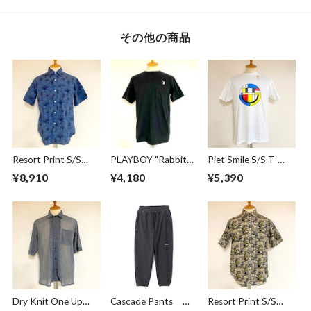
その他の商品
Resort Print S/S
PLAYBOY "Rabbit
Piet Smile S/S T-
Shirts Blue
Head" Embroidery
shirts White
¥8,910
¥4,180
¥5,390
Logo T-Shirt Black
Dry Knit One Up
Cascade Pants
Resort Print S/S