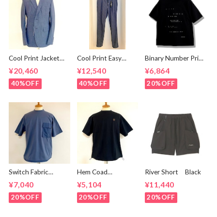
Cool Print Jacket
Cool Print Easy
Binary Number Print
Navy
Slacks Navy
T-shirts Black
¥20,460
¥12,540
¥6,864
40%OFF
40%OFF
20%OFF
Switch Fabric
Hem Coad
River Short Black
Pocket T-shirts
Embroidery T-
¥7,040
¥5,104
¥11,440
Ash Navy
shirts Black /
Brown
20%OFF
20%OFF
20%OFF