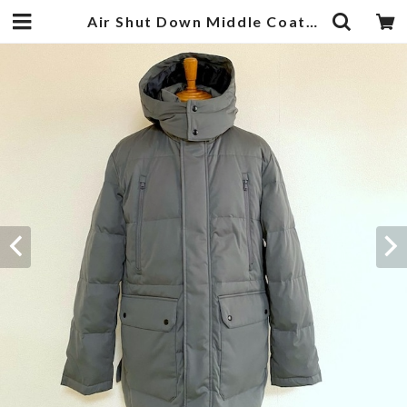
Air Shut Down Middle Coat Gray | 武蔵小杉のセレクトショップ【ナクール】-nakool-