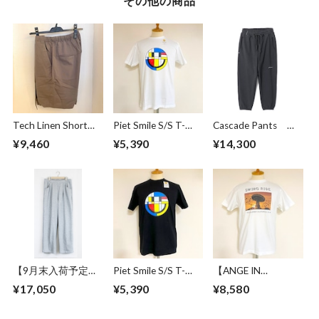
その他の商品
Tech Linen Short
Piet Smile S/S T-
Cascade Pants
Pants Gray
shirts White
Black
¥9,460
¥5,390
¥14,300
【9月末入荷予定】
Piet Smile S/S T-
【ANGE IN
Sweat Wide Easy
shirts Black
DISGUISE】 Print T-
¥17,050
¥5,390
¥8,580
Pants Gray
shirts #SWING
RIDE