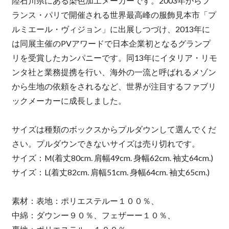
陸石川県にある染色加工メーカーです。2003年からフ
ランス・パリで開催される世界最高峰の服飾見本市「プ
ルミエール・ヴィジョン」に出展しつづけ、2013年に
は同展主催のPVアワードで日本企業初となるグランプ
リを受賞したカンパニーです。同13年にイタリア・リモ
ンタ社と業務提携を行い、海外の一流と呼ばれるメゾン
から生地の依頼をされるなど、世界が注目するファブリ
ックメーカーに成長しました。
サイズは種類のボックスからプルダウンして選んでくだ
さい。プルダウンできないサイズは売り切れです。
サイズ：M(着丈80cm. 肩幅49cm. 身幅62cm. 袖丈64cm.)
サイズ：L(着丈82cm. 肩幅51cm. 身幅64cm. 袖丈65cm.)
素材：表地：ポリエステルー１００％、
中綿：ダウンー９０％、フェザーー１０％、