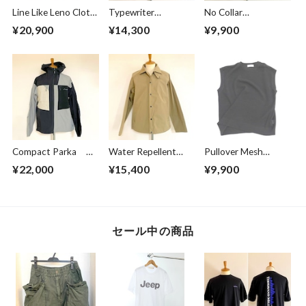
Line Like Leno Cloth
Typewriter
No Collar
Jacket Blue
Blouson Beige
Cardigan Greige
¥20,900
¥14,300
¥9,900
Compact Parka
Water Repellent
Pullover Mesh
Crazy Pattern
Jacket Beige
Vest Black
¥22,000
¥15,400
¥9,900
セール中の商品