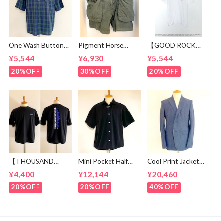
One Wash Button
Pigment Horse
【GOOD ROCK
Down S/S Tapered
Cloth Camping Easy
SPEED】 Jeep®
¥5,544
¥6,930
¥5,544
Shirts Black
Shorts Olive
Logo T-shirt
Watch Broad
White
20%OFF
30%OFF
20%OFF
【THOUSAND
Mini Pocket Half
Cool Print Jacket
MILE】 Short Sleeve
Sleeve Shirts Black
Navy
¥4,400
¥12,144
¥20,460
Print T-shirt Vertical
Logo Black
20%OFF
20%OFF
40%OFF