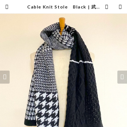
Cable Knit Stole Black | 武蔵小杉のセレクトショップ【ナクール】-nakool-