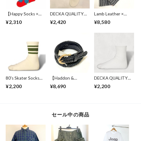
【Happy Socks ×
DECKA QUALITY
Lamb Leather ×
Star Wars】
SOCKS BY BRÚ NA
Harris Tweed
¥2,310
¥2,420
¥8,580
Millennium Falcon
BÓINNE Pile Socks
Combination
Red
Embroidery /
Glove Charcoal
Ladybugs White
80's Skater Socks
【Haddon &
DECKA QUALITY
2nd Collection |
Jones】 25mm Buff
SOCKS Low Gauge
¥2,200
¥8,690
¥2,200
Short Length
Leather Weaving
Ribbed Socks |
Olive
Belt Black
Short Length
White
セール中の商品