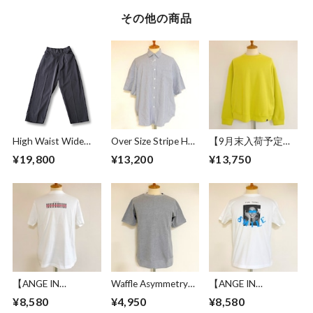
その他の商品
High Waist Wide
Over Size Stripe Half
【9月末入荷予定】
Work Trousers
Sleeve Shirts
Over Size Knit Cut &
¥19,800
¥13,200
¥13,750
Gray
White / Black
Sewn Yellow
【ANGE IN
Waffle Asymmetry
【ANGE IN
DISGUISE】 Print T-
Crew Neck S/S
DISGUISE】 Print T-
¥8,580
¥4,950
¥8,580
shirts #BRITISH
Sweat Gray
shirts #FUN