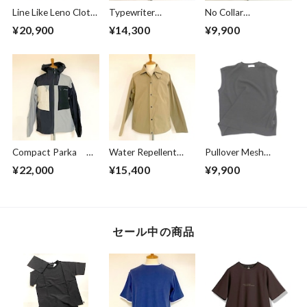
Line Like Leno Cloth
Typewriter
No Collar
Jacket Blue
Blouson Beige
Cardigan Greige
¥20,900
¥14,300
¥9,900
Compact Parka
Water Repellent
Pullover Mesh
Crazy Pattern
Jacket Beige
Vest Black
¥22,000
¥15,400
¥9,900
セール中の商品