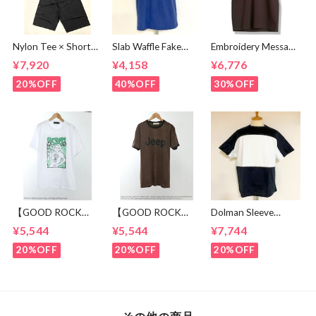
Nylon Tee × Shorts
Slab Waffle Fake
Embroidery Message
Set Up Black
layered Roll Neck
Crew Neck T-
¥7,920
¥4,158
¥6,776
Cut & Sewn Navy
shirts Brown
20%OFF
40%OFF
30%OFF
【GOOD ROCK
【GOOD ROCK
Dolman Sleeve
SPEED】 GREEN
SPEED】 Jeep®
Switch Cut &
¥5,544
¥5,544
¥7,744
DAY “Kerplunk!”
Classic Logo Graphic
Sewn Black /
Front & Back
Ringer T-Shirt
White
20%OFF
20%OFF
20%OFF
Graphic T-Shirt
Brown
White