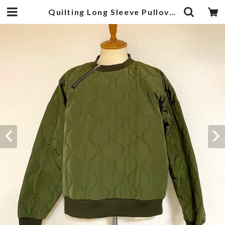
Quilting Long Sleeve Pullover Olive | 武蔵小杉のセレクトショップ【ナクール】-nakool-