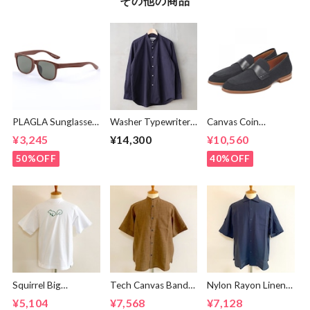
その他の商品
PLAGLA Sunglasses
Washer Typewriter
Canvas Coin
PG-03
Loose Fit Band
Loafers Black
¥3,245
¥14,300
¥10,560
BROWN×GREEN
Collar Shirt Mid
Night
50%OFF
40%OFF
Squirrel Big
Tech Canvas Band
Nylon Rayon Linen
Embroidery T-
Collar S/S Shirts
Ring Dot Button
¥5,104
¥7,568
¥7,128
shirts White /
Brown
One Up Collar S/S