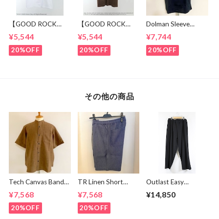
【GOOD ROCK
【GOOD ROCK
Dolman Sleeve
SPEED】 GREEN
SPEED】 Jeep®
Switch Cut &
¥5,544
¥5,544
¥7,744
DAY “Kerplunk!”
Classic Logo Graphic
Sewn Black /
Front & Back
Ringer T-Shirt
White
20%OFF
20%OFF
20%OFF
Graphic T-Shirt
Brown
White
その他の商品
Tech Canvas Band
TR Linen Short
Outlast Easy
Collar S/S Shirts
Pants Blue
Pants Black
¥7,568
¥7,568
¥14,850
Brown
20%OFF
20%OFF