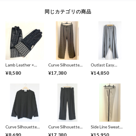
同じカテゴリの商品
Lamb Leather ×
Curve Silhouette
Outlast Easy
Harris Tweed
Slacks Pants Black
Pants Gray
¥8,580
¥17,380
¥14,850
Combination
Stripe
Glove Charcoal
Curve Silhouette
Curve Silhouette
Side Line Sweat
Cut & Sewn Black
Slacks Pants
Tapered Pants
¥8,690
¥17,380
¥15,950