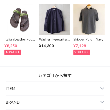
Italian Leather Foot
Washer Typewriter
Skipper Polo Navy
Bed Code Strap
Loose Fit Band
¥8,250
¥14,300
¥7,128
Sandal Green /
Collar Shirt Mid
Dark Brown
Night
40%OFF
20%OFF
カテゴリから探す
ITEM
BRAND