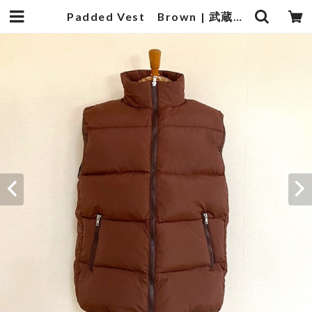
Padded Vest Brown | 武蔵小杉のセレクトショップ【ナクール】-nakool-