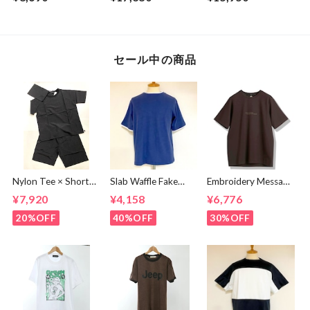
Charcoal
Gray
セール中の商品
Nylon Tee × Shorts
Slab Waffle Fake
Embroidery Message
Set Up Black
layered Roll Neck
Crew Neck T-
¥7,920
¥4,158
¥6,776
Cut & Sewn Navy
shirts Brown
20%OFF
40%OFF
30%OFF