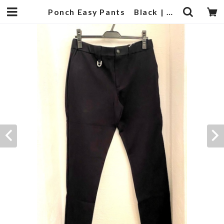
Ponch Easy Pants Black | 武蔵小杉のセレクトショップ【ナクール】-nakool-