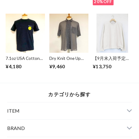
20%OFF
7.1oz USA Cotton
Dry Knit One Up
【9月末入荷予定】
Body "SMILE"
Collar S/S Shirts
Over Size Knit Cut &
¥4,180
¥9,460
¥13,750
Pocket S/S T-
Beige
Sewn Off White
shirts Black
カテゴリから探す
ITEM
BRAND