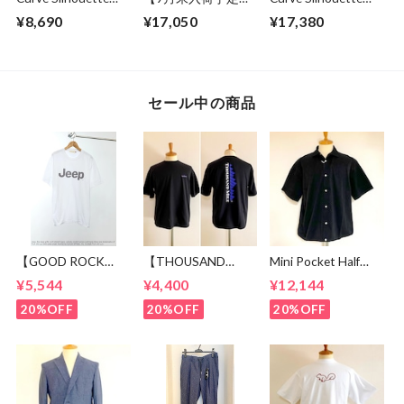
Cut & Sewn Black
Sweat Wide Easy
Slacks Pants
¥8,690
¥17,050
¥17,380
Pants Gray
Charcoal
セール中の商品
【GOOD ROCK
【THOUSAND
Mini Pocket Half
SPEED】 Jeep®
MILE】 Short Sleeve
Sleeve Shirts Black
¥5,544
¥4,400
¥12,144
Logo T-shirt
Print T-shirt Vertical
White
Logo Black
20%OFF
20%OFF
20%OFF