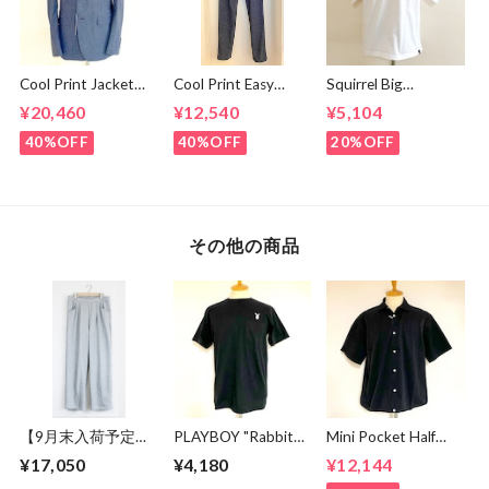
Cool Print Jacket
Cool Print Easy
Squirrel Big
Navy
Slacks Navy
Embroidery T-
¥20,460
¥12,540
¥5,104
shirts White /
Brown
40%OFF
40%OFF
20%OFF
その他の商品
【9月末入荷予定】
PLAYBOY "Rabbit
Mini Pocket Half
Sweat Wide Easy
Head" Embroidery
Sleeve Shirts Black
¥17,050
¥4,180
¥12,144
Pants Gray
Logo T-Shirt Black