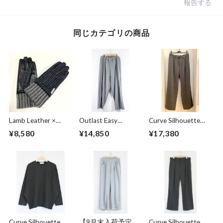
報告する
同じカテゴリの商品
Lamb Leather ×
Outlast Easy
Curve Silhouette
Harris Tweed
Pants Gray
Slacks Pants Black
¥8,580
¥14,850
¥17,380
Combination
Stripe
Glove Charcoal
Curve Silhouette
【9月末入荷予定】
Curve Silhouette