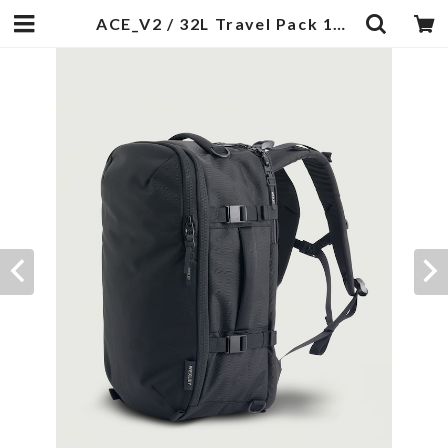
ACE_V2 / 32L Travel Pack 1680D Cordura® Ballistic Black | 武蔵小杉のセレクトショップ【ナクール】-nakool-