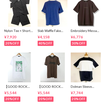
Nylon Tee × Shorts
Slab Waffle Fake
Embroidery Message
Set Up Black
layered Roll Neck
Crew Neck T-
¥7,920
¥4,158
¥6,776
Cut & Sewn Navy
shirts Brown
20%OFF
40%OFF
30%OFF
【GOOD ROCK
【GOOD ROCK
Dolman Sleeve
SPEED】 GREEN
SPEED】 Jeep®
Switch Cut &
¥5,544
¥5,544
¥7,744
DAY “Kerplunk!”
Classic Logo Graphic
Sewn Black /
Front & Back
Ringer T-Shirt
White
20%OFF
20%OFF
20%OFF
Graphic T-Shirt
Brown