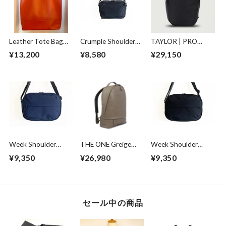
Leather Tote Bag
Crumple Shoulder
TAYLOR | PRO
Orange
Bag Black
PACK
¥13,200
¥8,580
¥29,150
Week Shoulder
THE ONE Greige
Week Shoulder
Bag Navy
City Ruck Greige
Bag Black
¥9,350
¥26,980
¥9,350
セール中の商品