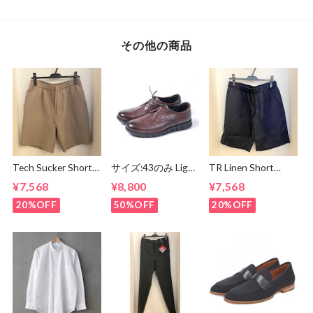
White
その他の商品
Tech Sucker Short
サイズ:43のみ Light
TR Linen Short
Pants Greige
Weight Round
Pants Navy
¥7,568
¥8,800
¥7,568
Derby Shoes Dark
Brown
20%OFF
50%OFF
20%OFF