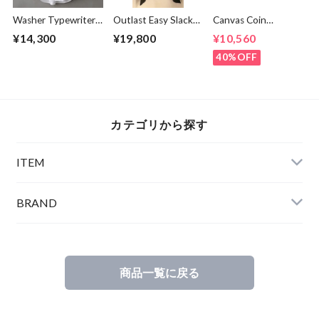
Washer Typewriter
Outlast Easy Slacks
Canvas Coin
Loose Fit Band
Pants Charcoal
Loafers Black
¥14,300
¥19,800
¥10,560
Collar Shirt White
40%OFF
カテゴリから探す
ITEM
BRAND
商品一覧に戻る