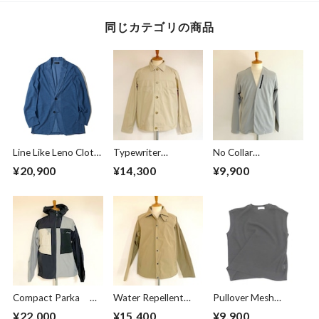
同じカテゴリの商品
Line Like Leno Cloth
Typewriter
No Collar
Jacket Blue
Blouson Beige
Cardigan Greige
¥20,900
¥14,300
¥9,900
Compact Parka
Water Repellent
Pullover Mesh
Crazy Pattern
Jacket Beige
Vest Black
¥22,000
¥15,400
¥9,900