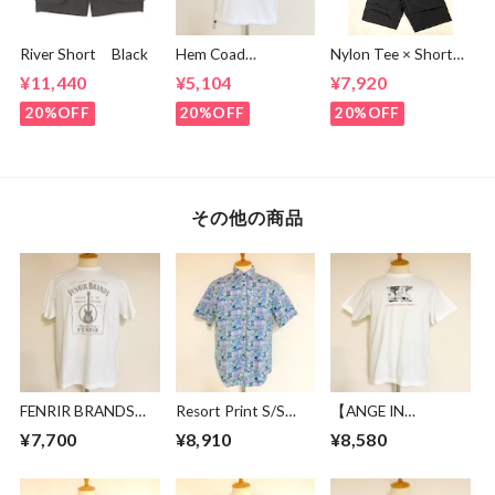
River Short Black
Hem Coad
Nylon Tee × Shorts
Embroidery T-
Set Up Black
¥11,440
¥5,104
¥7,920
shirts White /
Green
20%OFF
20%OFF
20%OFF
その他の商品
FENRIR BRANDS
Resort Print S/S
【ANGE IN
Logo T-shirts
Shirts Green
DISGUISE】 Print T-
¥7,700
¥8,910
¥8,580
White
shirts #a culture of
mutual respect