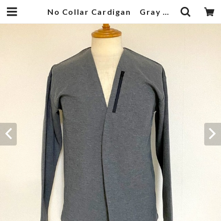
No Collar Cardigan Gray Moku | 武蔵小杉のセレクトショップ【ナクール】-nakool-