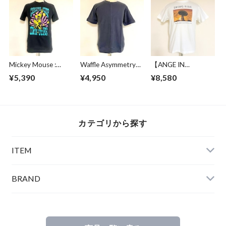
Mickey Mouse :
Waffle Asymmetry
【ANGE IN
Create Vibe Black
Crew Neck S/S
DISGUISE】 Print T-
¥5,390
¥4,950
¥8,580
Sweat Charcoal
shirts #SWING
RIDE
カテゴリから探す
ITEM
BRAND