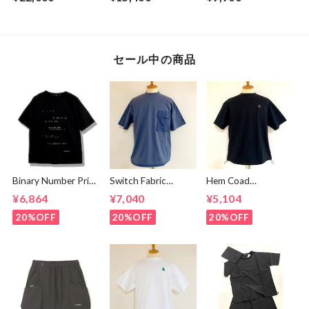
セール中の商品
Binary Number Print
Switch Fabric
Hem Coad
T-shirts Black
Pocket T-shirts
Embroidery T-
¥6,864
¥7,040
¥5,104
Ash Navy
shirts Black /
Brown
20%OFF
20%OFF
20%OFF