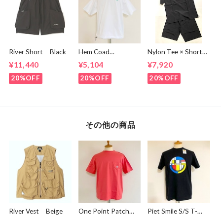
River Short Black
Hem Coad
Nylon Tee × Shorts
Embroidery T-
Set Up Black
¥11,440
¥5,104
¥7,920
shirts White /
Green
20%OFF
20%OFF
20%OFF
その他の商品
River Vest Beige
One Point Patch
Piet Smile S/S T-
Pocket T-shirts
shirts Black