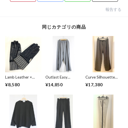
報告する
同じカテゴリの商品
Lamb Leather ×
Outlast Easy
Curve Silhouette
Harris Tweed
Pants Gray
Slacks Pants Black
¥8,580
¥14,850
¥17,380
Combination
Stripe
Glove Charcoal