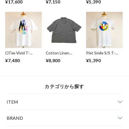
¥17,600
¥7,150
¥5,390
Sunset
CiTee Vivid T-
Cotton Linen
Piet Smile S/S T-
shirts White
Chambray Open
shirts White
¥7,480
¥8,800
¥5,390
Collar Shirts Black
カテゴリから探す
ITEM
BRAND