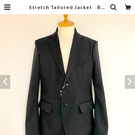
Stretch Tailored Jacket Black | 武蔵小杉のセレクトショップ【ナクール】-nakool-