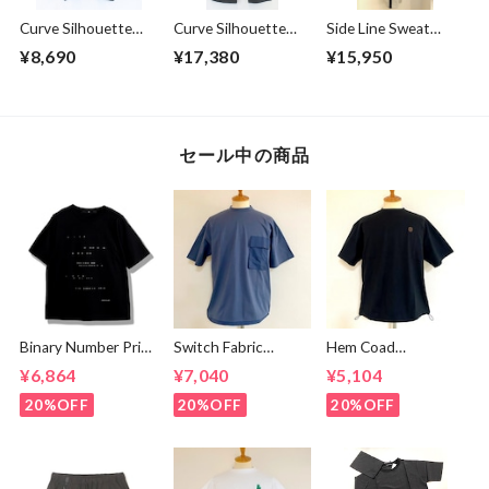
Curve Silhouette
Curve Silhouette
Side Line Sweat
Cut & Sewn Black
Slacks Pants
Tapered Pants
¥8,690
¥17,380
¥15,950
Charcoal
Gray
セール中の商品
Binary Number Print
Switch Fabric
Hem Coad
T-shirts Black
Pocket T-shirts
Embroidery T-
¥6,864
¥7,040
¥5,104
Ash Navy
shirts Black /
Brown
20%OFF
20%OFF
20%OFF