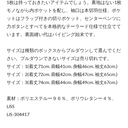
1枚は持っておきたいアイテムでしょう。裏地はない1枚
モノながら内ポケットを配し、袖口は本切羽仕様、ポケ
ットはフラップ付きの切りポケット、センターベンツに
力ボタンとすべてを本格的なテーラード仕様で仕立てて
います。裏面縫い代はパイピング始末です。
サイズは種類のボックスからプルダウンして選んでくだ
さい。プルダウンできないサイズは売り切れです。
サイズ：1(着丈71cm. 肩幅41cm. 身幅46cm. 袖丈63cm.)
サイズ：2(着丈72cm. 肩幅42cm. 身幅47cm. 袖丈65cm.)
サイズ：3(着丈74cm. 肩幅44cm. 身幅49cm. 袖丈67cm.)
素材：ポリエステルー９６％、ポリウレタンー４％、
LiSS
LiS-304417