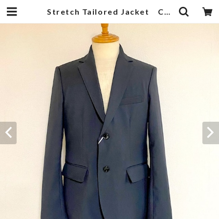
Stretch Tailored Jacket Charcoal | 武蔵小杉のセレクトショップ【ナクール】-nakool-