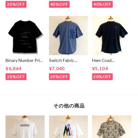
Brown
20%OFF
40%OFF
40%OFF
Binary Number Print
Switch Fabric
Hem Coad
T-shirts Black
Pocket T-shirts
Embroidery T-
¥6,864
¥7,040
¥5,104
Ash Navy
shirts Black /
Brown
20%OFF
20%OFF
20%OFF
その他の商品