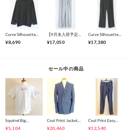
Curve Silhouette
【9月末入荷予定】
Curve Silhouette
Cut & Sewn Black
Sweat Wide Easy
Slacks Pants
¥8,690
¥17,050
¥17,380
Pants Gray
Charcoal
セール中の商品
Squirrel Big
Cool Print Jacket
Cool Print Easy
Embroidery T-
Navy
Slacks Navy
¥5,104
¥20,460
¥12,540
shirts White /