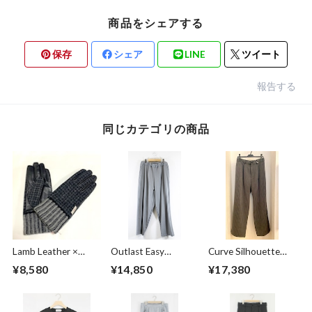
商品をシェアする
保存
シェア
LINE
ツイート
報告する
同じカテゴリの商品
Lamb Leather ×
Outlast Easy
Curve Silhouette
Harris Tweed
Pants Gray
Slacks Pants Black
¥8,580
¥14,850
¥17,380
Combination
Stripe
Glove Charcoal