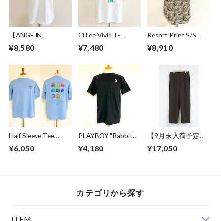
【ANGE IN
CiTee Vivid T-
Resort Print S/S
DISGUISE】 Print T-
shirts White
Shirts Vintage
¥8,580
¥7,480
¥8,910
shirts #BRITISH
GURDS SOLDIER
Half Sleeve Tee
PLAYBOY "Rabbit
【9月末入荷予定】
Imperial Trunk by
Head" Embroidery
Sweat Wide Easy
¥6,050
¥4,180
¥17,050
Lefty Art Blue
Logo T-Shirt Black
Pants Chocolate
Gray
カテゴリから探す
ITEM