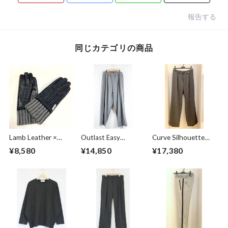
報告する
同じカテゴリの商品
Lamb Leather ×
Outlast Easy
Curve Silhouette
Harris Tweed
Pants Gray
Slacks Pants Black
¥8,580
¥14,850
¥17,380
Combination
Stripe
Glove Charcoal