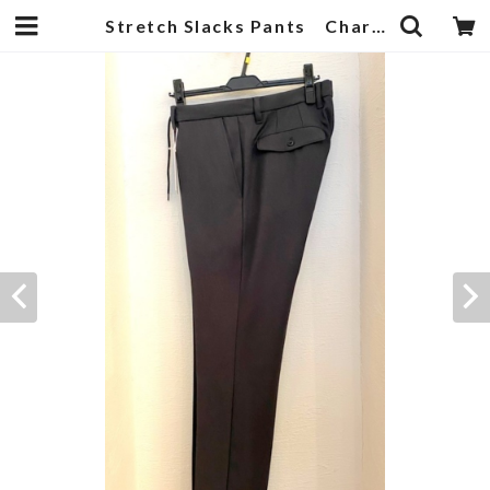
Stretch Slacks Pants Charcoal | 武蔵小杉のセレクトショップ【ナクール】-nakool-