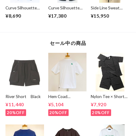
Curve Silhouette
Curve Silhouette
Side Line Sweat
Cut & Sewn Black
Slacks Pants
Tapered Pants
¥8,690
¥17,380
¥15,950
Charcoal
Gray
セール中の商品
River Short Black
Hem Coad
Nylon Tee × Shorts
Embroidery T-
Set Up Black
¥11,440
¥5,104
¥7,920
shirts White /
Green
20%OFF
20%OFF
20%OFF