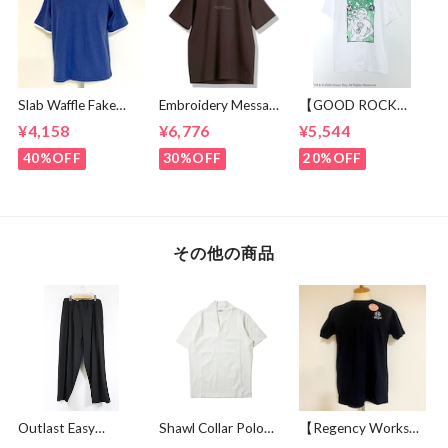
Slab Waffle Fake
Embroidery Message
【GOOD ROCK
layered Roll Neck
Crew Neck T-
SPEED】 GREEN
¥4,158
¥6,776
¥5,544
Cut & Sewn Navy
shirts Brown
DAY “Kerplunk!”
Front & Back
40%OFF
30%OFF
20%OFF
Graphic T-Shirt
White
その他の商品
Outlast Easy
Shawl Collar Polo
【Regency Works】
Pants Black
Shirts White
New York N