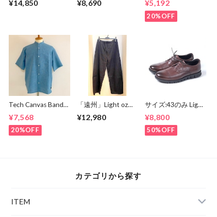
¥14,850
¥8,690
¥5,192
Embroidery Tee
Deep Black
20%OFF
Tech Canvas Band
「遠州」Light oz
サイズ:43のみ Light
Collar S/S Shirts
Overdye Poplin
Weight Round
¥7,568
¥12,980
¥8,800
Mint
Double Knee Wide
Derby Shoes Dark
Easy Pants
Brown
20%OFF
50%OFF
Botanical Deep
Navy
カテゴリから探す
ITEM