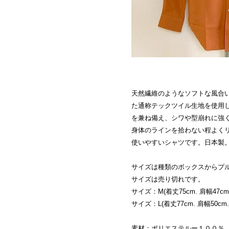
天然繊維のようなソフトな風合
た通称テックツイル生地を使用
を兼ね備え、シワや型崩れに強
身体のラインを拾わない程よく
使いやすいシャツです。日本製
サイズは種類のボックスからプ
サイズは売り切れです。
サイズ：M(着丈75cm. 肩幅47cm.
サイズ：L(着丈77cm. 肩幅50cm. 
素材：ポリエステルー１００％