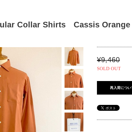
gular Collar Shirts Cassis Orange
¥9,460
SOLD OUT
再入荷につい