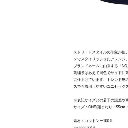
ストリートスタイルの印象が強い
ンでスタイリッシュにアレンジ
ブランドネームに由来する「N
刺繍糸はあえて同色でサイドに
に仕上げています。トレンド感
スでも着用しやすいユニセック
※表記サイズとの若干の誤差や
サイズ：ONE(頭まわり：55cm. 
素材：コットンー100％、
850888-904H