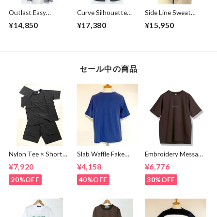
Outlast Easy
Curve Silhouette
Side Line Sweat
Pants Gray
Slacks Pants
Tapered Pants
¥14,850
¥17,380
¥15,950
Charcoal
Gray
セール中の商品
Nylon Tee × Shorts
Slab Waffle Fake
Embroidery Message
Set Up Black
layered Roll Neck
Crew Neck T-
¥7,920
¥4,158
¥6,776
Cut & Sewn Navy
shirts Brown
20%OFF
40%OFF
30%OFF