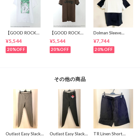
【GOOD ROCK
【GOOD ROCK
Dolman Sleeve
SPEED】 GREEN
SPEED】 Jeep®
Switch Cut &
¥5,544
¥5,544
¥7,744
DAY “Kerplunk!”
Classic Logo Graphic
Sewn Black /
Front & Back
Ringer T-Shirt
White
20%OFF
20%OFF
20%OFF
Graphic T-Shirt
Brown
White
その他の商品
Outlast Easy Slacks
Outlast Easy Slacks
TR Linen Short
Pants Gray
Pants Charcoal
Pants Navy