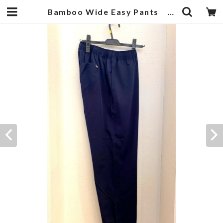
Bamboo Wide Easy Pants Navy | 武蔵小杉のセレクトショップ【ナクール】-nakool-