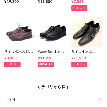
¥19,800
¥19,800
¥7,568
20%OFF
サイズ:43のみ Light
Water Repellent
サイズ:41のみ
Weight Round
Smooth Flat
Double Monk-Strap
¥8,800
¥11,220
¥11,550
Derby Shoes Dark
Shoes Black
Shoes Black
Brown
50%OFF
40%OFF
50%OFF
カテゴリから探す
ITEM