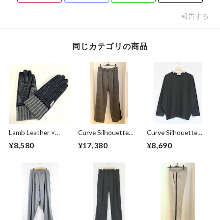
報告する
同じカテゴリの商品
Lamb Leather ×
Curve Silhouette
Curve Silhouette
Harris Tweed
Slacks Pants Black
Cut & Sewn Black
¥8,580
¥17,380
¥8,690
Combination
Stripe
Glove Charcoal