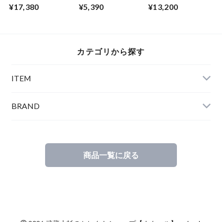
Breaker Light
Japanese Black
Sleeve Shirts
¥17,380
¥5,390
¥13,200
Khaki
White / Black
カテゴリから探す
ITEM
BRAND
商品一覧に戻る