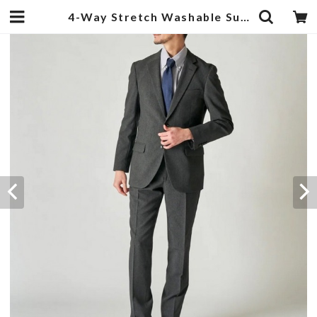
4-Way Stretch Washable Suits Melange Black | 武蔵小杉のセレクトショップ【ナクール】-nakool-