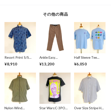
その他の商品
Resort Print S/S
Ankle Easy
Half Sleeve Tee
Shirts Blue
Trousers Beige
Imperial Trunk by
¥8,910
¥13,200
¥6,050
Check
Lefty Art Blue
Gray
Nylon Wind
Star Wars:C-3PO
Over Size Stripe Half