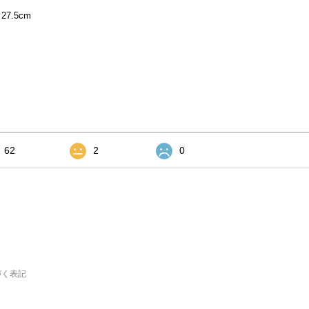
7.5cm
62
2
0
づく表記