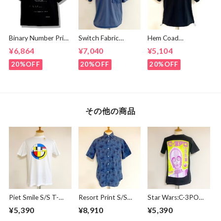
Binary Number Print
Switch Fabric
Hem Coad
T-shirts Black
Pocket T-shirts
Embroidery T-
¥6,864
¥7,040
¥5,104
Ash Navy
shirts Black /
Brown
20%OFF
20%OFF
20%OFF
その他の商品
Piet Smile S/S T-
Resort Print S/S
Star Wars:C-3PO
shirts White
Shirts Blue
Japanese Black
¥5,390
¥8,910
¥5,390