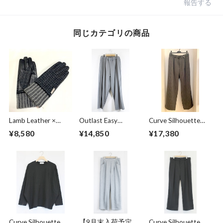
報告する
同じカテゴリの商品
Lamb Leather ×
Outlast Easy
Curve Silhouette
Harris Tweed
Pants Gray
Slacks Pants Black
¥8,580
¥14,850
¥17,380
Combination
Stripe
Glove Charcoal
Curve Silhouette
【9月末入荷予定】
Curve Silhouette