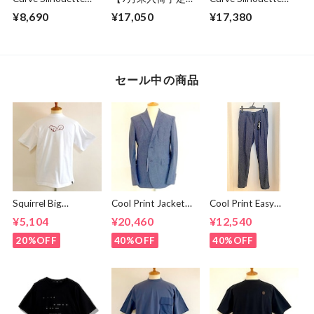
Cut & Sewn Black
Sweat Wide Easy
Slacks Pants
¥8,690
¥17,050
¥17,380
Pants Gray
Charcoal
セール中の商品
Squirrel Big
Cool Print Jacket
Cool Print Easy
Embroidery T-
Navy
Slacks Navy
¥5,104
¥20,460
¥12,540
shirts White /
Brown
20%OFF
40%OFF
40%OFF