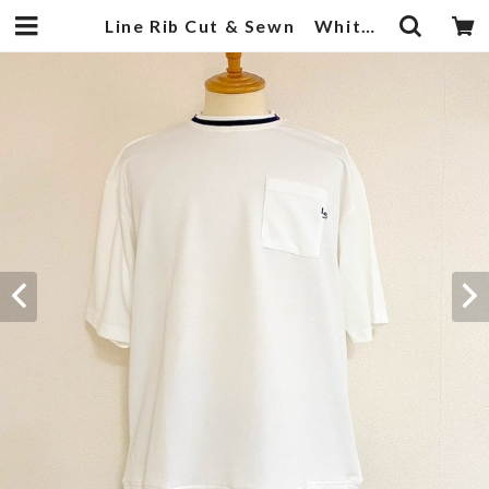
Line Rib Cut & Sewn White | 武蔵小杉のセレクトショップ【ナクール】-nakool-