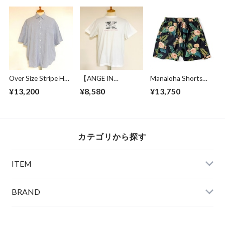
Over Size Stripe Half
【ANGE IN
Manaloha Shorts
Sleeve Shirts
DISGUISE】 Print T-
Navy
¥13,200
¥8,580
¥13,750
White / Black
shirts #a culture of
mutual respect
カテゴリから探す
ITEM
BRAND