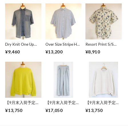
Dry Knit One Up
Over Size Stripe Half
Resort Print S/S
Collar S/S Shirts
Sleeve Shirts
Shirts Ivory
¥9,460
¥13,200
¥8,910
Gray
White / Black
【9月末入荷予定】
【9月末入荷予定】
【9月末入荷予定】
Over Size Knit Cut &
Sweat Wide Easy
Over Size Knit Cut &
¥13,750
¥17,050
¥13,750
Sewn Yellow
Pants Gray
Sewn Off White