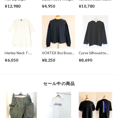
Pullover Gray
T-shirts FRP-0038
Off Crew Neck L/S
¥12,980
¥4,950
¥10,780
T-shirts White
Henley Neck T-
VORTEX 8oz Boxy
Curve Silhouette
shirts Off White
Cropped L/S Tee
Cut & Sewn Black
¥6,050
¥8,250
¥8,690
with with Glasses
Pocket Super
Black
セール中の商品