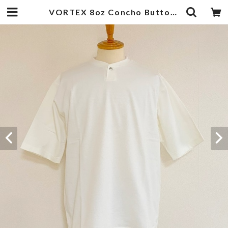
VORTEX 8oz Concho Button Henley Neck Half Sleeve Tapered T-shirts Off White | 武蔵小杉のセレクトショップ【ナクール】-nakool-