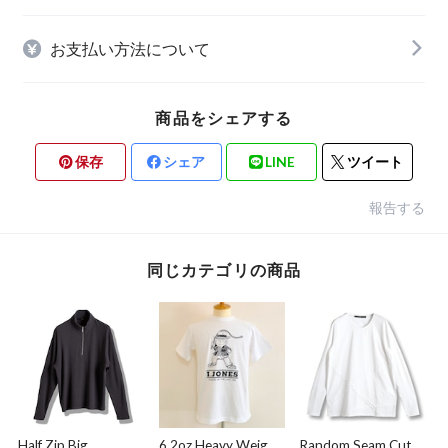
お支払い方法について
商品をシェアする
保存
シェア
LINE
ツイート
報告する
同じカテゴリの商品
Half Zip Big
6.2oz Heavy Weight
Random Seam Cut