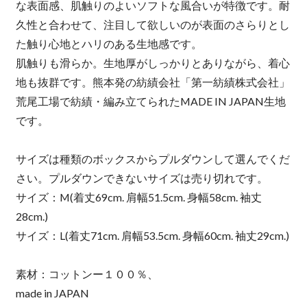
な表面感、肌触りのよいソフトな風合いが特徴です。耐
久性と合わせて、注目して欲しいのが表面のさらりとし
た触り心地とハリのある生地感です。
肌触りも滑らか。生地厚がしっかりとありながら、着心
地も抜群です。熊本発の紡績会社「第一紡績株式会社」
荒尾工場で紡績・編み立てられたMADE IN JAPAN生地
です。
サイズは種類のボックスからプルダウンして選んでくだ
さい。プルダウンできないサイズは売り切れです。
サイズ：M(着丈69cm. 肩幅51.5cm. 身幅58cm. 袖丈
28cm.)
サイズ：L(着丈71cm. 肩幅53.5cm. 身幅60cm. 袖丈29cm.)
素材：コットンー１００％、
made in JAPAN