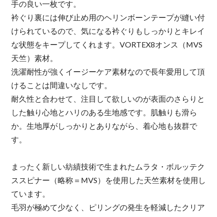
手の良い一枚です。
衿ぐり裏には伸び止め用のヘリンボーンテープが縫い付
けられているので、気になる衿ぐりもしっかりとキレイ
な状態をキープしてくれます。VORTEX8オンス（MVS
天竺）素材。
洗濯耐性が強くイージーケア素材なので長年愛用して頂
けることは間違いなしです。
耐久性と合わせて、注目して欲しいのが表面のさらりと
した触り心地とハリのある生地感です。肌触りも滑ら
か。生地厚がしっかりとありながら、着心地も抜群で
す。
まったく新しい紡績技術で生まれたムラタ・ボルッテク
ススピナー（略称＝MVS）を使用した天竺素材を使用し
ています。
毛羽が極めて少なく、ピリングの発生を軽減したクリア