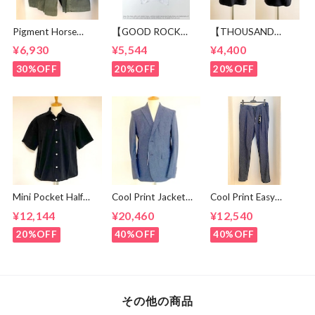
Pigment Horse
【GOOD ROCK
【THOUSAND
Cloth Camping Easy
SPEED】 Jeep®
MILE】 Short Sleeve
¥6,930
¥5,544
¥4,400
Shorts Olive
Logo T-shirt
Print T-shirt Vertical
White
Logo Black
30%OFF
20%OFF
20%OFF
Mini Pocket Half
Cool Print Jacket
Cool Print Easy
Sleeve Shirts Black
Navy
Slacks Navy
¥12,144
¥20,460
¥12,540
20%OFF
40%OFF
40%OFF
その他の商品