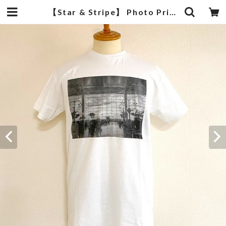
【Star & Stripe】 Photo Print T-shirts Airport | 武蔵小杉のセレクトショップ【ナクール】-nakool-