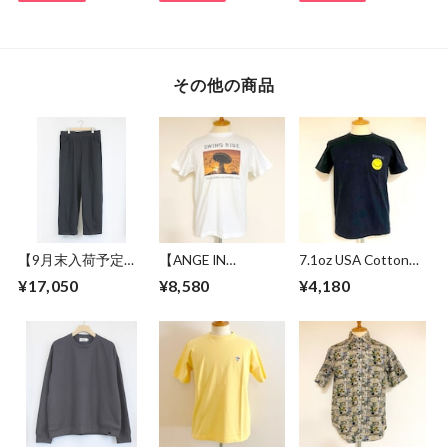
その他の商品
【9月末入荷予定】
【ANGE IN
7.1oz USA Cotton
Sweat Wide Easy
DISGUISE】 Print T-
Body "SMILE"
¥17,050
¥8,580
¥4,180
Pants Black
shirts #SWING
Pocket S/S T-
RIDE
shirts Black