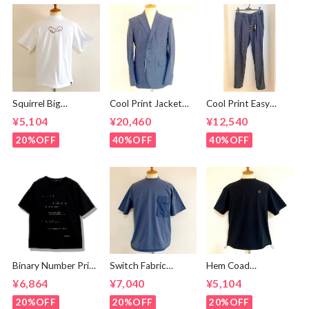
Squirrel Big
Cool Print Jacket
Cool Print Easy
Embroidery T-
Navy
Slacks Navy
¥5,104
¥20,460
¥12,540
shirts White /
Brown
20%OFF
40%OFF
40%OFF
Binary Number Print
Switch Fabric
Hem Coad
T-shirts Black
Pocket T-shirts
Embroidery T-
¥6,864
¥7,040
¥5,104
Ash Navy
shirts Black /
Brown
20%OFF
20%OFF
20%OFF