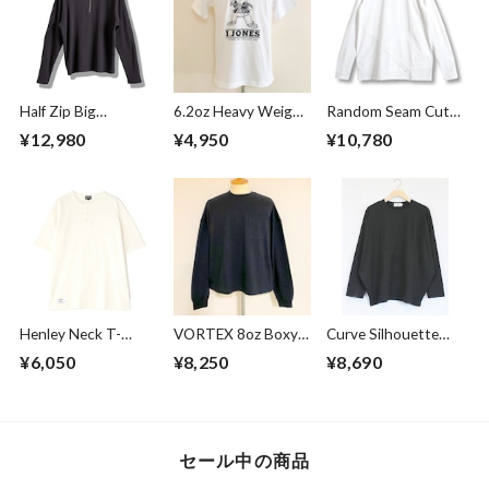
Half Zip Big
6.2oz Heavy Weight
Random Seam Cut
Pullover Gray
T-shirts FRP-0038
Off Crew Neck L/S
¥12,980
¥4,950
¥10,780
T-shirts White
Henley Neck T-
VORTEX 8oz Boxy
Curve Silhouette
shirts Off White
Cropped L/S Tee
Cut & Sewn Black
¥6,050
¥8,250
¥8,690
with with Glasses
Pocket Super
Black
セール中の商品