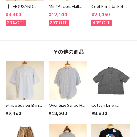
【THOUSAND
Mini Pocket Half
Cool Print Jacket
MILE】 Short Sleeve
Sleeve Shirts Black
Navy
¥4,400
¥12,144
¥20,460
Print T-shirt Vertical
Logo Black
20%OFF
20%OFF
40%OFF
その他の商品
Stripe Sucker Band
Over Size Stripe Half
Cotton Linen
Collar S/S Shirts
Sleeve Shirts
Chambray Open
¥9,460
¥13,200
¥8,800
White
White / Black
Collar Shirts Black