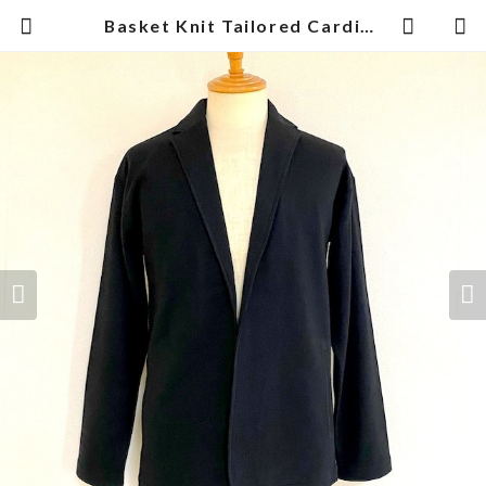
Basket Knit Tailored Cardigan Black | 武蔵小杉のセレクトショップ【ナクール】-nakool-