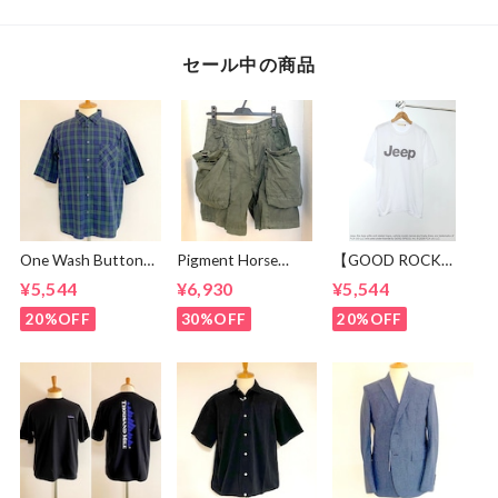
セール中の商品
One Wash Button
Pigment Horse
【GOOD ROCK
Down S/S Tapered
Cloth Camping Easy
SPEED】 Jeep®
¥5,544
¥6,930
¥5,544
Shirts Black
Shorts Olive
Logo T-shirt
Watch Broad
White
20%OFF
30%OFF
20%OFF