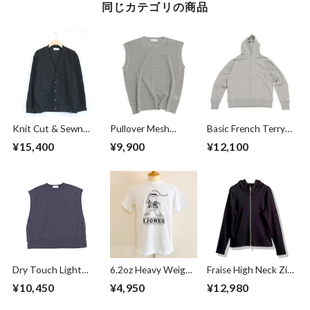
同じカテゴリの商品
Knit Cut & Sewn
Pullover Mesh
Basic French Terry
Cardigan Black
Vest Top Gray
Full Zip Hoodie
¥15,400
¥9,900
¥12,100
Top Gray
Dry Touch Light
6.2oz Heavy Weight
Fraise High Neck Zip
French Terry
T-shirts FRP-0038
Parka Black
¥10,450
¥4,950
¥12,980
Sleeveless
Pullover C.Black