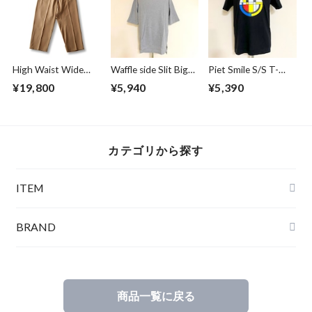
High Waist Wide
Waffle side Slit Big
Piet Smile S/S T-
Work Trousers
Pullover Parka
shirts Black
¥19,800
¥5,940
¥5,390
Beige
Gray
カテゴリから探す
ITEM
BRAND
商品一覧に戻る