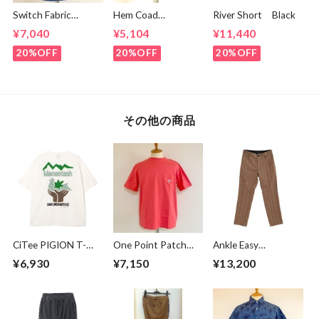
Switch Fabric
Hem Coad
River Short Black
Pocket T-shirts
Embroidery T-
¥7,040
¥5,104
¥11,440
Ash Navy
shirts Black /
Brown
20%OFF
20%OFF
20%OFF
その他の商品
CiTee PIGION T-
One Point Patch
Ankle Easy
shirts White
Pocket T-shirts
Trousers Beige
¥6,930
¥7,150
¥13,200
Sunset
Check