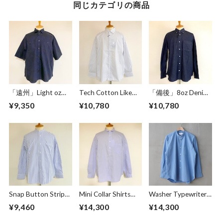
同じカテゴリの商品
「遠州」Light oz
Tech Cotton Like
「備後」8oz Denim
Overdye Poplin W-
Stripe BD BOX-A
BD BOX-A Line
¥9,350
¥10,780
¥10,780
Pocket Half Sleeve
Line Shirts Ivory
Shirts Dark Indigo
Work Shirts
Botanical Deep
Navy
Snap Button Stripe
Mini Collar Shirts
Washer Typewriter
Band Collar L/S
White Stripe
Loose Fit Band
¥9,460
¥14,300
¥14,300
Shirts White
Collar Shirt Blue