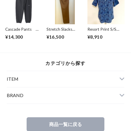
Cascade Pants
Stretch Slacks
Resort Print S/S
Black
Pants Brown
Shirts Blue
¥14,300
¥16,500
¥8,910
カテゴリから探す
ITEM
BRAND
商品一覧に戻る