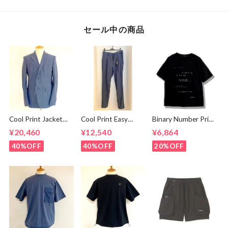
セール中の商品
Cool Print Jacket
Cool Print Easy
Binary Number Print
Navy
Slacks Navy
T-shirts Black
¥20,460
¥12,540
¥6,864
40%OFF
40%OFF
20%OFF