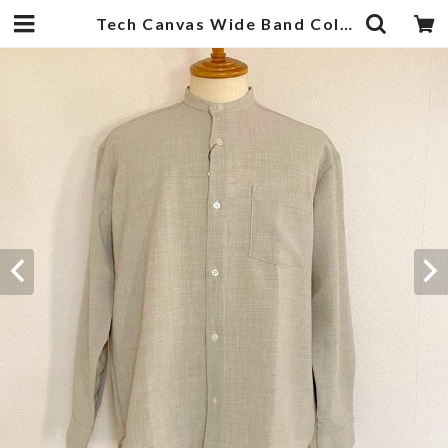
Tech Canvas Wide Band Collar L/S Shirts Beige | 武蔵小杉のセレクトショップ【ナクール】-nakool-