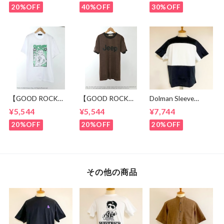
20%OFF
40%OFF
30%OFF
【GOOD ROCK
【GOOD ROCK
Dolman Sleeve
SPEED】 GREEN
SPEED】 Jeep®
Switch Cut &
¥5,544
¥5,544
¥7,744
DAY “Kerplunk!”
Classic Logo Graphic
Sewn Black /
Front & Back
Ringer T-Shirt
White
20%OFF
20%OFF
20%OFF
Graphic T-Shirt
Brown
White
その他の商品