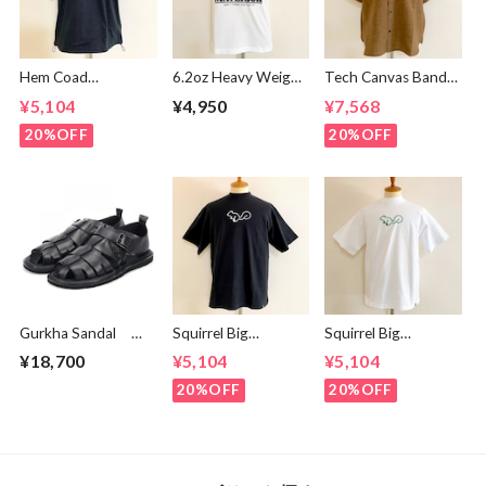
Hem Coad
6.2oz Heavy Weight
Tech Canvas Band
Embroidery T-
T-shirts FRP-0036
Collar S/S Shirts
¥5,104
¥4,950
¥7,568
shirts Black /
Brown
Puple
20%OFF
20%OFF
Gurkha Sandal
Squirrel Big
Squirrel Big
Black
Embroidery T-
Embroidery T-
¥18,700
¥5,104
¥5,104
shirts Black /
shirts White /
White
Green
20%OFF
20%OFF