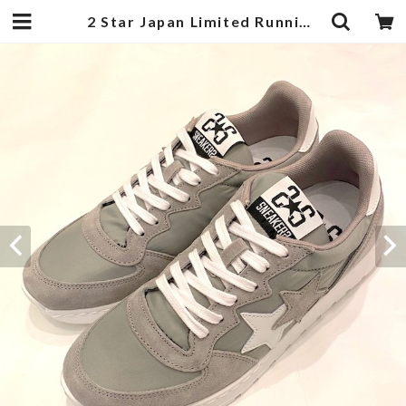
2 Star Japan Limited Running(2S087) Gray × White | 武蔵小杉のセレクトショップ【ナクール】-nakool-