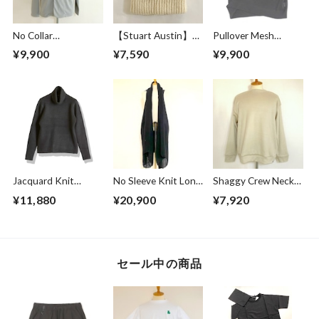
No Collar
【Stuart Austin】
Pullover Mesh
Cardigan Greige
Alpaca Knit Cap
Vest Black
¥9,900
¥7,590
¥9,900
White
Jacquard Knit
No Sleeve Knit Long
Shaggy Crew Neck
Turtle Neck
Gown Black
Cut & Sewn Beige
¥11,880
¥20,900
¥7,920
Pullover Black
セール中の商品