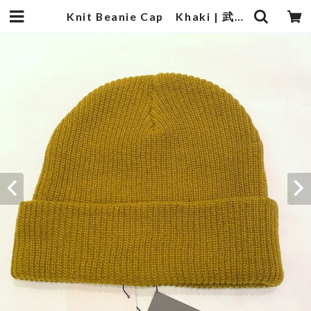
Knit Beanie Cap Khaki | 武蔵小杉のセレクトショップ【ナクール】-nakool-