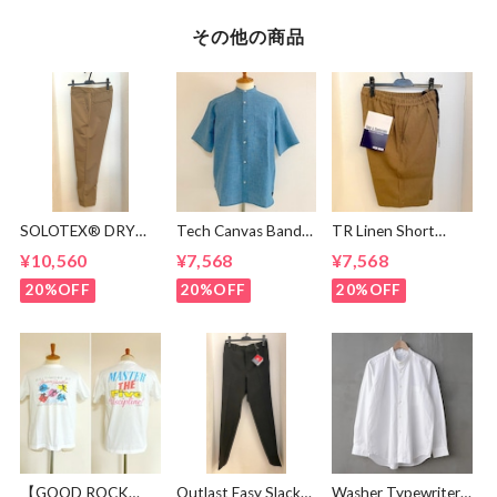
その他の商品
SOLOTEX® DRY
Tech Canvas Band
TR Linen Short
Tapered Pants
Collar S/S Shirts
Pants Light Brown
¥10,560
¥7,568
¥7,568
Beige
Mint
20%OFF
20%OFF
20%OFF
【GOOD ROCK
Outlast Easy Slacks
Washer Typewriter