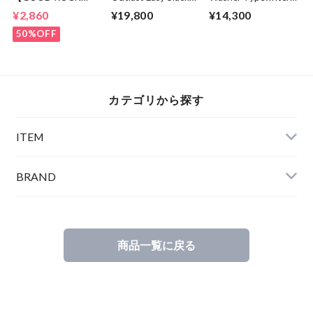
SPEED】 Baltimore
Pants Charcoal
Loose Fit Band
¥2,860
¥19,800
¥14,300
87 | 24ORG002W
Collar Shirt White
50%OFF
カテゴリから探す
ITEM
BRAND
商品一覧に戻る