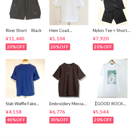
River Short Black
Hem Coad
Nylon Tee × Shorts
Embroidery T-
Set Up Black
¥11,440
¥5,104
¥7,920
shirts White /
Green
20%OFF
20%OFF
20%OFF
Slab Waffle Fake
Embroidery Message
【GOOD ROCK
layered Roll Neck
Crew Neck T-
SPEED】 GREEN
¥4,158
¥6,776
¥5,544
Cut & Sewn Navy
shirts Brown
DAY “Kerplunk!”
Front & Back
40%OFF
30%OFF
20%OFF
Graphic T-Shirt
White