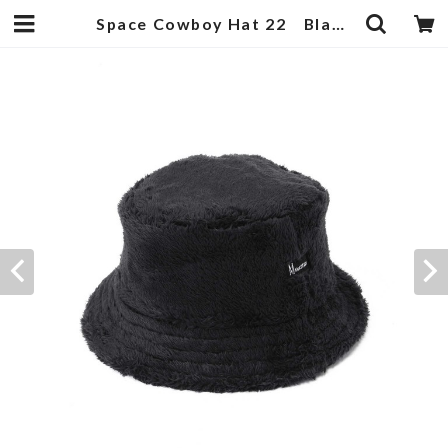
Space Cowboy Hat 22 Black | 武蔵小杉のセレクトショップ【ナクール】-nakool-