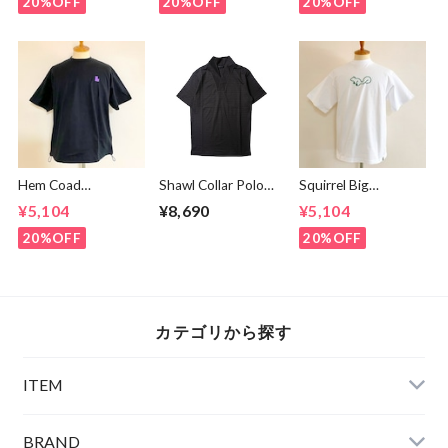
White
20%OFF
20%OFF
20%OFF
Hem Coad
Shawl Collar Polo
Squirrel Big
Embroidery T-
Shirts Black
Embroidery T-
¥5,104
¥8,690
¥5,104
shirts Black /
shirts White /
Puple
Green
20%OFF
20%OFF
カテゴリから探す
ITEM
BRAND