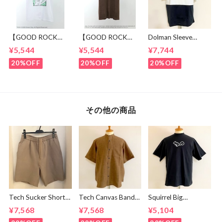
【GOOD ROCK
【GOOD ROCK
Dolman Sleeve
SPEED】 GREEN
SPEED】 Jeep®
Switch Cut &
¥5,544
¥5,544
¥7,744
DAY “Kerplunk!”
Classic Logo Graphic
Sewn Black /
Front & Back
Ringer T-Shirt
White
20%OFF
20%OFF
20%OFF
Graphic T-Shirt
Brown
White
その他の商品
Tech Sucker Short
Tech Canvas Band
Squirrel Big
Pants Greige
Collar S/S Shirts
Embroidery T-
¥7,568
¥7,568
¥5,104
Brown
shirts Black /