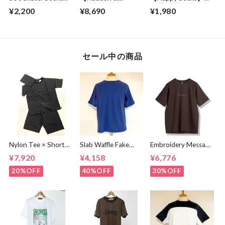
2nd Collection |
Jones】 25mm Buff
Seafood
¥2,200
¥8,690
¥1,980
Short Length
Leather Weaving
Olive
Belt Black
セール中の商品
Nylon Tee × Shorts
Slab Waffle Fake
Embroidery Message
Set Up Black
layered Roll Neck
Crew Neck T-
¥7,920
¥4,158
¥6,776
Cut & Sewn Navy
shirts Brown
20%OFF
40%OFF
30%OFF