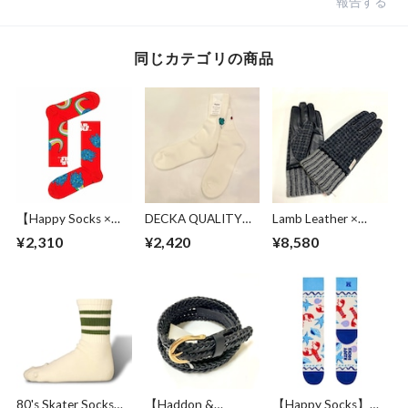
報告する
同じカテゴリの商品
【Happy Socks ×
DECKA QUALITY
Lamb Leather ×
Star Wars】
SOCKS BY BRÚ NA
Harris Tweed
¥2,310
¥2,420
¥8,580
Millennium Falcon
BÓINNE Pile Socks
Combination
Red
Embroidery /
Glove Charcoal
Ladybugs White
80's Skater Socks
【Haddon &
【Happy Socks】