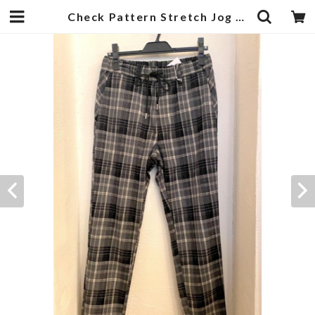
Check Pattern Stretch Jog Pants Gray | 武蔵小杉のセレクトショップ【ナクール】-nakool-