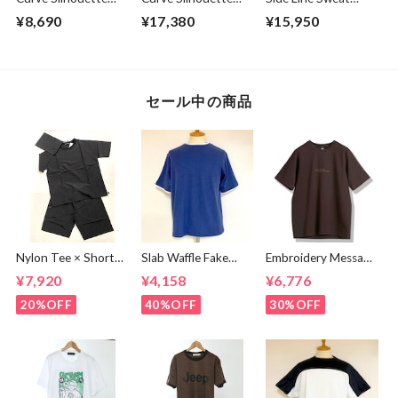
Cut & Sewn Black
Slacks Pants
Tapered Pants
¥8,690
¥17,380
¥15,950
Charcoal
Gray
セール中の商品
Nylon Tee × Shorts
Slab Waffle Fake
Embroidery Message
Set Up Black
layered Roll Neck
Crew Neck T-
¥7,920
¥4,158
¥6,776
Cut & Sewn Navy
shirts Brown
20%OFF
40%OFF
30%OFF