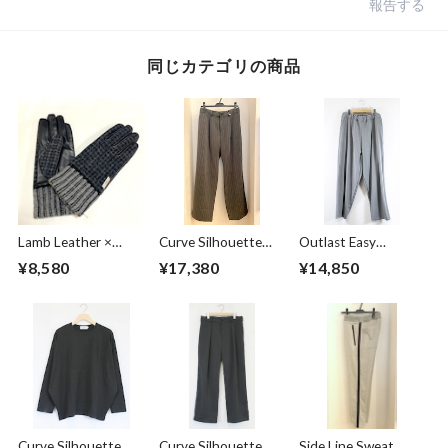
報告する
同じカテゴリの商品
Lamb Leather ×
Curve Silhouette
Outlast Easy
Harris Tweed
Slacks Pants Black
Pants Gray
¥8,580
¥17,380
¥14,850
Combination
Stripe
Glove Charcoal
Curve Silhouette
Curve Silhouette
Side Line Sweat