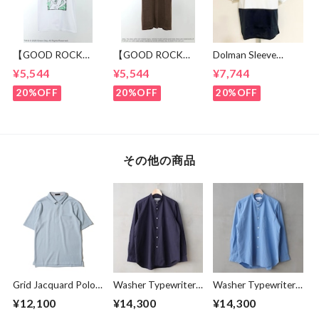
【GOOD ROCK
【GOOD ROCK
Dolman Sleeve
SPEED】 GREEN
SPEED】 Jeep®
Switch Cut &
¥5,544
¥5,544
¥7,744
DAY “Kerplunk!”
Classic Logo Graphic
Sewn Black /
Front & Back
Ringer T-Shirt
White
20%OFF
20%OFF
20%OFF
Graphic T-Shirt
Brown
White
その他の商品
Grid Jacquard Polo
Washer Typewriter
Washer Typewriter
Shirts Sax
Loose Fit Band
Loose Fit Band
¥12,100
¥14,300
¥14,300
Collar Shirt Mid
Collar Shirt Blue