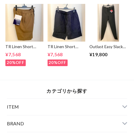
Night
TR Linen Short
TR Linen Short
Outlast Easy Slacks
Pants Light Brown
Pants Navy
Pants Charcoal
¥7,568
¥7,568
¥19,800
20%OFF
20%OFF
カテゴリから探す
ITEM
BRAND