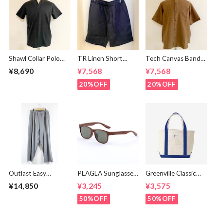
Shawl Collar Polo
TR Linen Short
Tech Canvas Band
Shirts Black
Pants Navy
Collar S/S Shirts
¥8,690
¥7,568
¥7,568
Brown
20%OFF
20%OFF
Outlast Easy
PLAGLA Sunglasses
Greenville Classic
Pants Gray
PG-03
Tote Small Blue
¥14,850
¥3,245
¥3,575
BROWN×GREEN
50%OFF
50%OFF