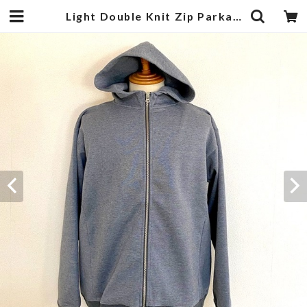
Light Double Knit Zip Parka Charcoal | 武蔵小杉のセレクトショップ【ナクール】-nakool-