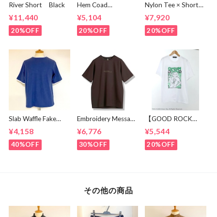
River Short Black
Hem Coad
Nylon Tee × Shorts
Embroidery T-
Set Up Black
¥11,440
¥5,104
¥7,920
shirts White /
Green
20%OFF
20%OFF
20%OFF
Slab Waffle Fake
Embroidery Message
【GOOD ROCK
layered Roll Neck
Crew Neck T-
SPEED】 GREEN
¥4,158
¥6,776
¥5,544
Cut & Sewn Navy
shirts Brown
DAY “Kerplunk!”
Front & Back
40%OFF
30%OFF
20%OFF
Graphic T-Shirt
White
その他の商品