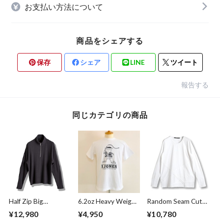
お支払い方法について
商品をシェアする
保存
シェア
LINE
ツイート
報告する
同じカテゴリの商品
Half Zip Big
6.2oz Heavy Weight
Random Seam Cut
Pullover Gray
T-shirts FRP-0038
Off Crew Neck L/S
¥12,980
¥4,950
¥10,780
T-shirts White