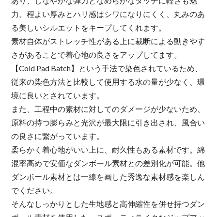
あり、しなやかな弾力となめらかなタッチに軽さも魅
力。程よい厚みとハリ感はシワになりにくく、丸みのあ
る美しいシルエットをキープしてくれます。
素材自体がストレッチ性がある上に裁断による動きやす
さがあることで着心地の良さをアップしてます。
【Cold Pad Batch】という手法で染色されているため、
従来の染色方法と比較して使用する水の量が少なく、環
境に良いとされています。
また、工程中の素材に対してのダメージが少ないため、
原料の持つ膨らみと光沢が最大限に引き出され、風合い
の良さに繋がっています。
柔らかく着心地がいい上に、耐久性もある素材です。綿
混率高めで安価なダンボール素材との差別化が可能。他
ダンボール素材とは一線を画した秀逸な素材感を楽しん
でください。
そんなしっかりとした生地感と高伸縮性を併せ持つダン