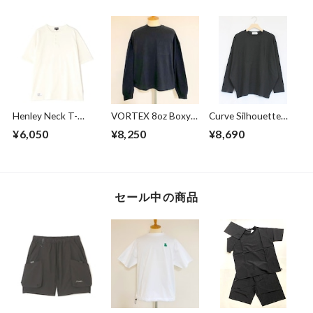
Henley Neck T-
VORTEX 8oz Boxy
Curve Silhouette
shirts Off White
Cropped L/S Tee
Cut & Sewn Black
¥6,050
¥8,250
¥8,690
with with Glasses
Pocket Super
Black
セール中の商品