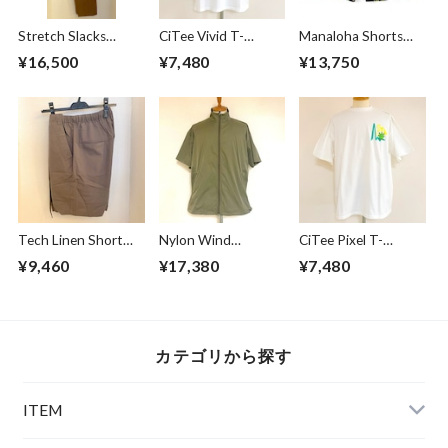
Stretch Slacks
CiTee Vivid T-
Manaloha Shorts
Pants Brown
shirts White
Navy
¥16,500
¥7,480
¥13,750
Tech Linen Short
Nylon Wind
CiTee Pixel T-
Pants Gray
Breaker Light
shirts White
¥9,460
¥17,380
¥7,480
Khaki
カテゴリから探す
ITEM