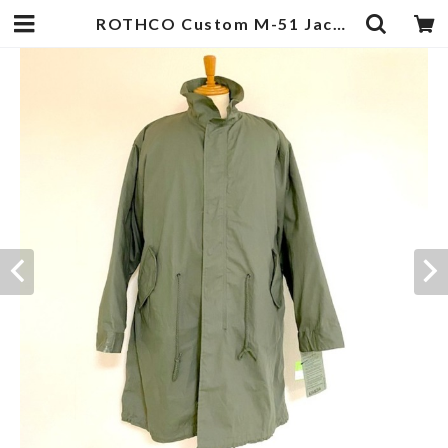
ROTHCO Custom M-51 Jacket Olive | 武蔵小杉のセレクトショップ【ナクール】-nakool-