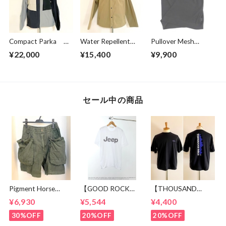
Compact Parka
Water Repellent
Pullover Mesh
Crazy Pattern
Jacket Beige
Vest Black
¥22,000
¥15,400
¥9,900
セール中の商品
Pigment Horse
【GOOD ROCK
【THOUSAND
Cloth Camping Easy
SPEED】 Jeep®
MILE】 Short Sleeve
¥6,930
¥5,544
¥4,400
Shorts Olive
Logo T-shirt
Print T-shirt Vertical
White
Logo Black
30%OFF
20%OFF
20%OFF