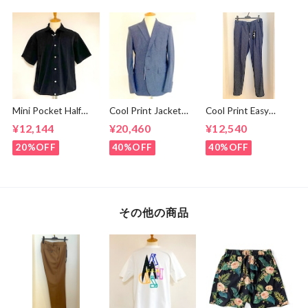
Mini Pocket Half
Cool Print Jacket
Cool Print Easy
Sleeve Shirts Black
Navy
Slacks Navy
¥12,144
¥20,460
¥12,540
20%OFF
40%OFF
40%OFF
その他の商品